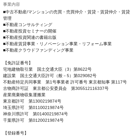
事業内容
■中古不動産/マンションの売買・売買仲介・賃貸・賃貸仲介・賃貸
管理

■不動産コンサルティング

■不動産投資セミナーの開催

■不動産投資関連の書籍出版

■不動産賃貸事業・リノベーション事業・リフォーム事業

■不動産クラウドファンディング事業

【免許証番号】

宅地建物取引業 国土交通大臣（3）第8622号

建設業　国土交通大臣許可（般－5）第029082号

不動産特定共同事業 第1号事業者 許可番号 東京都知事 第117号

古物商許可証　東京都公安委員会　第305512116337号

産業廃棄物収集運搬業 

東京都許可 第1300219874号

埼玉県許可 第01100219874号

神奈川県許可 第01400219874号

千葉県許可 第01200219874号

【登録番号】
