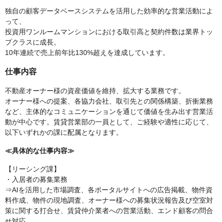
独自の顧客データベースシステムを活用した効率的な営業活動によ
って、
投資用ワンルームマンションにおける取引高と契約件数は業界トッ
プクラスに成長。
10年連続で売上前年比130%超えを達成しています。
仕事内容
不動産オーナー様の資産価値を維持、拡大する業務です。
オーナー様への提案、各協力会社、取引先との関係構築、折衝業務
など、主体的なコミュニケーションを通じて価値を生み出す営業活
動が中心です。賃貸営業部の一員として、ご経験や適性に応じて、
以下いずれかの課に配属となります。
≪具体的な仕事内容≫
【リーシング課】
・入居者の募集業務
⇒AIを活用した市場調査、各ポータルサイトへの広告掲載、物件資
料作成、物件の現地調査、オーナー様への募集状況報告及び空室対
策に関する打合せ、賃貸仲介業者への営業活動、エンド顧客の問合
せ対応