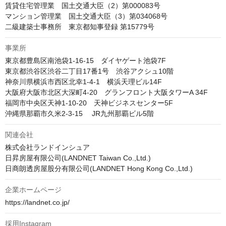
賃貸住宅管理業 国土交通大臣（2）第000083号

マンション管理業　国土交通大臣（3）第034068号

事業所
東京都豊島区南池袋1-16-15　ダイヤゲート池袋7F

東京都渋谷区渋谷二丁目17番1号　渋谷アクシュ10階

神奈川県横浜市西区北幸1-4-1　横浜天理ビル14F

大阪府大阪市北区大深町4-20　グランフロント大阪タワーA 34F

福岡市中央区天神1-10-20　天神ビジネスセンター5F

関連会社
株式会社ランドインシュア

日昇房屋有限公司(LANDNET Taiwan Co.,Ltd.)

日商朗透房屋股分有限公司(LANDNET Hong Kong Co.,Ltd.)
企業ホームページ
https://landnet.co.jp/
採用Instagram