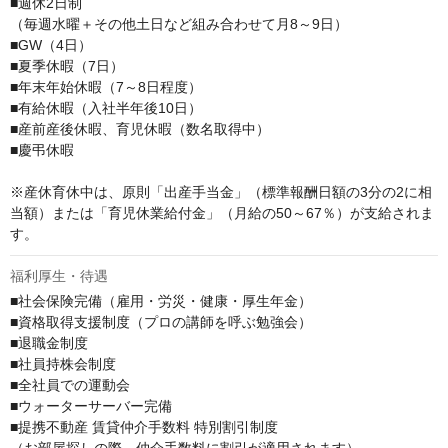
■週休2日制

（毎週水曜＋その他土日など組み合わせて月8～9日）

■GW（4日）

■夏季休暇（7日）

■年末年始休暇（7～8日程度）

■有給休暇（入社半年後10日）

■産前産後休暇、育児休暇（数名取得中）

■慶弔休暇

※産休育休中は、原則「出産手当金」（標準報酬日額の3分の2に相
当額）または「育児休業給付金」（月給の50～67％）が支給されま
す。
福利厚生・待遇
■社会保険完備（雇用・労災・健康・厚生年金）

■資格取得支援制度（プロの講師を呼ぶ勉強会）

■退職金制度

■社員持株会制度

■全社員での運動会

■ウォーターサーバー完備

■提携不動産 賃貸仲介手数料 特別割引制度

（お部屋探しの際、仲介手数料に割引が適用されます）
