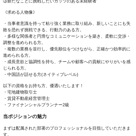
③新たなことに挑戦したいガッツのある未経験者
《求める人物像》
・当事者意識を持って粘り強く業務に取り組み、新しいことにも失
敗を恐れず挑戦できる、行動力のある方。
・多様な関係者と円滑なコミュニケーションを築き、柔軟に交渉・
調整を進められる方。
・複数の業務を並行し、優先順位をつけながら、正確かつ効率的に
進められる方。
・成長意欲と協調性を持ち、チームや顧客への貢献にやりがいを感
じられる方。
・中国語が話せる方(ネイティブレベル)
以下の資格をお持ち方、優遇いたします！
・宅地建物取引士
・賃貸不動産経営管理士
・ファイナンシャルプランナー2級
当ポジションの魅力
まずは配属された部署のプロフェッショナルを目指していただきま
す。