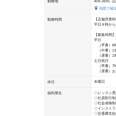
勤務地
409-384
地図で確
【店舗営業時
勤務時間
平日８時から2
【募集時間】

平日　

　（早番）8時
　（中番）13
　（遅番）18
土日祝日

　（早番）7時
　（遅番）お
木曜日
休日
◇レッスン受
福利厚生
◇社員割引制
◇社会保険制
◇インストラ
◇交通費支給