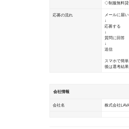
◇制服無料貸
メールに届い
応募の流れ
↓

応募する

↓

質問に回答

↓

送信

スマホで簡単
後は選考結果を
会社情報
会社名
株式会社LAVA I