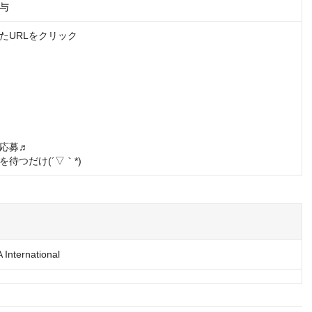
与
たURLをクリック

応募♬

待つだけ(´▽｀*)
nternational