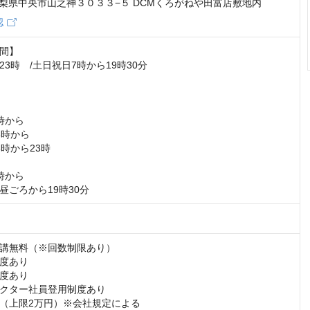
5 山梨県中央市山之神３０３３−５ DCMくろがねや田富店敷地内
認
間】　

3時　/土日祝日7時から19時30分　

から

時から

時から23時

から

昼ごろから19時30分
講無料（※回数制限あり）

度あり

度あり

クター社員登用制度あり

（上限2万円）※会社規定による
