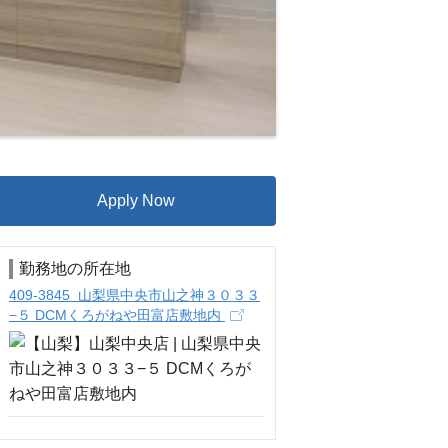
Apply Now
勤務地の所在地
409-3845 山梨県中央市山之神３０３３
−５ DCMくろがねや田富店敷地内