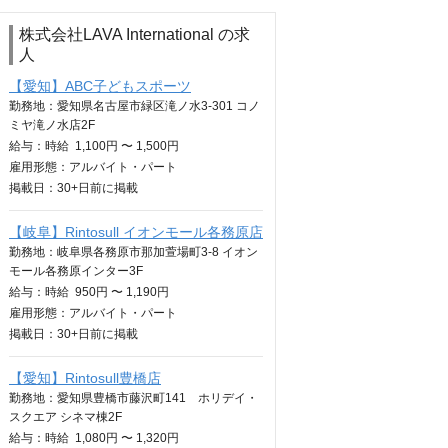
株式会社LAVA International の求
人
【愛知】ABC子どもスポーツ
勤務地：愛知県名古屋市緑区滝ノ水3-301 コノ
ミヤ滝ノ水店2F
給与：
時給
1,100円 〜 1,500円
雇用形態：アルバイト・パート
掲載日：
30+日
前に掲載
【岐阜】Rintosull イオンモール各務原店
勤務地：岐阜県各務原市那加萱場町3-8 イオン
モール各務原インター3F
給与：
時給
950円 〜 1,190円
雇用形態：アルバイト・パート
掲載日：
30+日
前に掲載
【愛知】Rintosull豊橋店
勤務地：愛知県豊橋市藤沢町141 ホリデイ・
スクエア シネマ棟2F
給与：
時給
1,080円 〜 1,320円