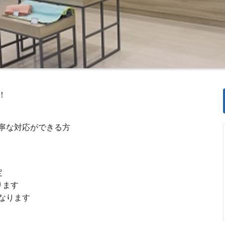
！
寧な対応ができる方
に確定
ります
なります