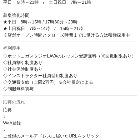
平日　８時～23時　/　土日祝日　7時～21時　

募集強化時間

★平日　8時～15時 / 17時30分～23時　

★土日祝日　7時～14時　/　15時～21時

※店舗オープン時間とクローズ時間までに働ける方は積極採用中
福利厚生
◇ホットヨガスタジオLAVAのレッスン受講無料（※回数制限あり）

◇社員割引制度あり

◇社会保険制度あり

◇インストラクター社員登用制度あり

◇交通費支給（上限2万円）※会社規定による

◇制服無料貸与
応募の流れ
応募

↓

Web登録

↓

ご登録のメールアドレスに届いたURLをクリック
