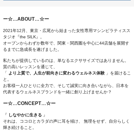
ー☆…ABOUT…☆ー
2021年12月、東京・広尾から始まった女性専用マシンピラティスス
タジオ『the SILK』。
オープンからわずか数年で、関東・関西圏を中心に44店舗を展開す
るまでに急成長を遂げました。
私たちが提供しているのは、単なるエクササイズではありません。
質の高いレッスンを通じて、
「
より上質で、人生が前向きに変わるウェルネス体験
」を届けるこ
と。
お客様一人ひとりに全力で、そして誠実に向き合いながら、日本を
代表するウェルネスブランドを一緒に創り上げませんか？
ー☆…CONCEPT…☆ー
『
しなやかに生きる
』
それは、ココロとカラダの声に耳を傾け、 無理をせず、自分らしく
輝き続けること。