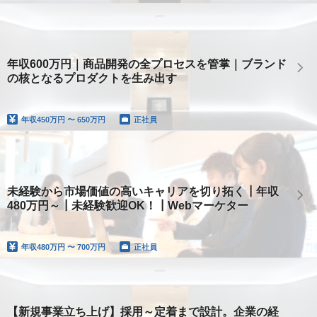
年収600万円｜商品開発の全プロセスを管掌｜ブランド
の核となるプロダクトを生み出す
年収
450万円 〜 650万円
正社員
未経験から市場価値の高いキャリアを切り拓く┃年収
480万円～┃未経験歓迎OK！┃Webマーケター
年収
480万円 〜 700万円
正社員
【新規事業立ち上げ】採用～定着まで設計。企業の経