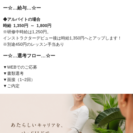
ー☆…給与…☆ー
◆アルバイトの場合
時給 1,350円 ～ 1,800円
※研修中時給は1,250円。
インストラクターデビュー後は時給1,350円へとアップします！
※別途450円のレッスン手当あり
ー☆…選考フロー…☆ー
▼WEBでのご応募
▼書類選考
▼面接（1~2回）
▼ご内定