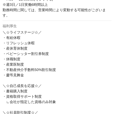
※週3日／1日実働6時間以上

勤務時間に関しては、営業時間により変動する可能性がございま
す。
福利厚生
＼☆ライフステージ☆／

・有給休暇

・リフレッシュ休暇

・産休育休制度

・ベビーシッター割引券制度

・休職制度

・産業医制度

・不動産仲介手数料50%割引制度

・慶弔見舞金

＼☆自己成長を応援☆／

・書籍購入制度

・資格取得サポート制度

　∟会社が指定した資格のみ対象

＼☆社員割引制度☆／
