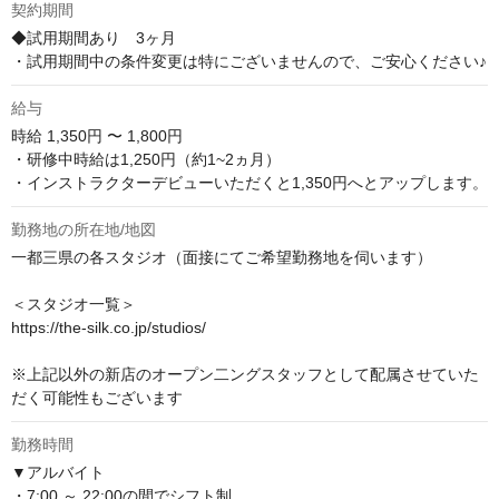
契約期間
◆試用期間あり　3ヶ月

・試用期間中の条件変更は特にございませんので、ご安心ください♪
給与
時給
1,350円 〜 1,800円
・研修中時給は1,250円（約1~2ヵ月）

・インストラクターデビューいただくと1,350円へとアップします。
勤務地の所在地/地図
一都三県の各スタジオ（面接にてご希望勤務地を伺います）

＜スタジオ一覧＞

https://the-silk.co.jp/studios/

※上記以外の新店のオープン二ングスタッフとして配属させていた
だく可能性もございます
勤務時間
▼アルバイト

・7:00 ～ 22:00の間でシフト制
