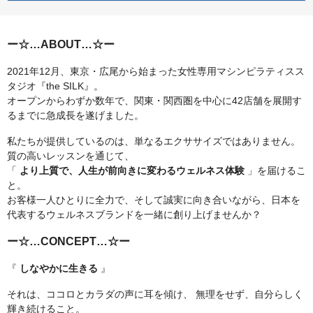
ー☆…ABOUT…☆ー
2021年12月、東京・広尾から始まった女性専用マシンピラティスス
タジオ『the SILK』。
オープンからわずか数年で、関東・関西圏を中心に42店舗を展開す
るまでに急成長を遂げました。
私たちが提供しているのは、単なるエクササイズではありません。
質の高いレッスンを通じて、
「
より上質で、人生が前向きに変わるウェルネス体験
」を届けるこ
と。
お客様一人ひとりに全力で、そして誠実に向き合いながら、日本を
代表するウェルネスブランドを一緒に創り上げませんか？
ー☆…CONCEPT…☆ー
『
しなやかに生きる
』
それは、ココロとカラダの声に耳を傾け、 無理をせず、自分らしく
輝き続けること。