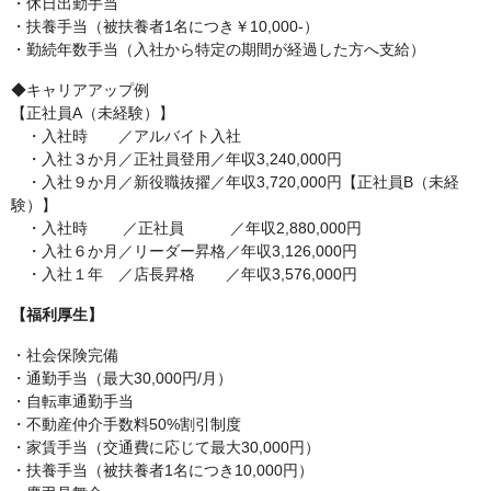
・休日出勤手当
・扶養手当（被扶養者1名につき￥10,000-）
・勤続年数手当（入社から特定の期間が経過した方へ支給）
◆キャリアアップ例
【正社員A（未経験）】
・入社時 ／アルバイト入社
・入社３か月／正社員登用／年収3,240,000円
・入社９か月／新役職抜擢／年収3,720,000円【正社員B（未経
験）】
・入社時 ／正社員 ／年収2,880,000円
・入社６か月／リーダー昇格／年収3,126,000円
・入社１年 ／店長昇格 ／年収3,576,000円
【福利厚生】
・社会保険完備
・通勤手当（最大30,000円/月）
・自転車通勤手当
・不動産仲介手数料50%割引制度
・家賃手当（交通費に応じて最大30,000円）
・扶養手当（被扶養者1名につき10,000円）