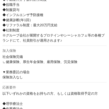
◆役職手当

◆制服貸与

◆インフルエンザ予防接種

◆健康診断(年1回）

◆リファラル制度：最大20万円支給

◆社割制度

※グループ会社が展開するプロテインやシーシャカフェ等の各種ブ
ランドにて、社員割引が適用されます♪
加入保険
社会保険完備

∟健康保険、厚生年金保険、雇用保険、労災保険

▼業務委託の場合

保険加入なし
応募要件
以下いずれかの資格をお持ちの方、もしくは資格取得予定の方

◆理学療法士

◆作業療法士
