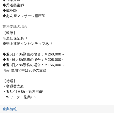
◆柔道整復師

◆鍼灸師

◆あん摩マッサージ指圧師
業務委託の場合
【報酬】

※最低保証あり

※売上連動インセンティブあり

◆週5日／8h勤務の場合：￥260,000～

◆週4日／8h勤務の場合：￥208,000～

◆週3日／8h勤務の場合：￥156,000～

 ※研修期間中は90%の支給

【待遇】

・交通費支給

・週3／1日8h～勤務可能

・Wワーク、副業OK
企業情報