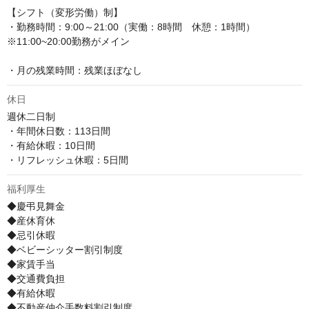
【シフト（変形労働）制】

・勤務時間：9:00～21:00（実働：8時間　休憩：1時間）

※11:00~20:00勤務がメイン

・月の残業時間：残業ほぼなし
休日
週休二日制

・年間休日数：113日間

・有給休暇：10日間

・リフレッシュ休暇：5日間
福利厚生
◆慶弔見舞金

◆産休育休

◆忌引休暇

◆ベビーシッター割引制度

◆家賃手当

◆交通費負担

◆有給休暇

◆不動産仲介手数料割引制度
