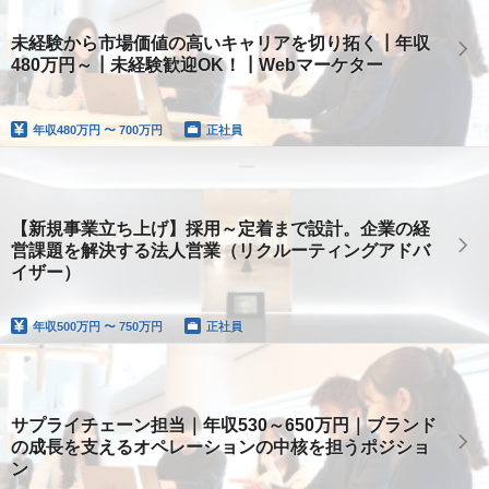
未経験から市場価値の高いキャリアを切り拓く┃年収
480万円～┃未経験歓迎OK！┃Webマーケター
年収
480万円 〜 700万円
正社員
【新規事業立ち上げ】採用～定着まで設計。企業の経
営課題を解決する法人営業（リクルーティングアドバ
イザー）
年収
500万円 〜 750万円
正社員
サプライチェーン担当｜年収530～650万円｜ブランド
の成長を支えるオペレーションの中核を担うポジショ
ン