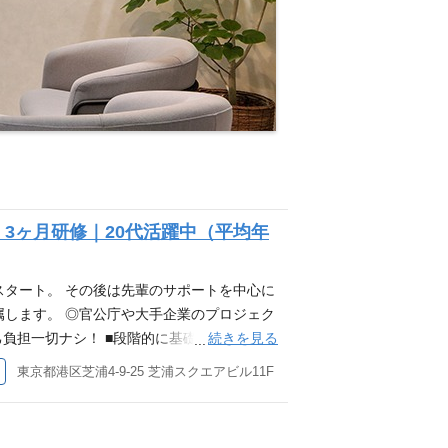
｜3ヶ月研修｜20代活躍中（平均年
スタート。 その後は先輩のサポートを中心に
属します。 ◎官公庁や大手企業のプロジェク
続きを見る
己負担一切ナシ！ ■段階的に基礎から課題学
経験 ■国家資格『基本情報技術者試験』にチ
東京都港区芝浦4-9-25 芝浦スクエアビル11F
 入社時初期研修 【1カ月目】 入社後の1週
スタートし、 基礎の技術研修に入ります。
fficeスキル習得 ⇒Excelでの関数／グ