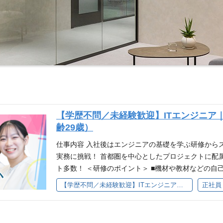
【学歴不問／未経験歓迎】ITエンジニア
齢29歳）
仕事内容 入社後はエンジニアの基礎を学ぶ研修から
実務に挑戦！ 首都圏を中心としたプロジェクトに配
ト多数！ ＜研修のポイント＞ ■機材や教材などの自
習までを実施 ■設計・開発から運用まで一連の流れを
【学歴不問／未経験歓迎】ITエンジニア｜3ヶ月研修｜20代活躍中（平均年齢29歳）
正社員
ャレンジ！ ■同期と一緒にチームワークも身に付ける♪
間は「社会人」としての土台を固める人間力研修から
最も基礎となるサーバと、基礎知識の研修となります ◎O