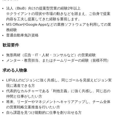
法人（BtoB）向けの提案型営業の経験2年以上
※クライアントの現状や市場の動きなどを踏まえ、ご自身で提案
内容を工夫し提案してきた経験を重視します。
MS OfficeやGoogle Appsなどの業務ソフトウェアを利用しての業
務経験
普通自動車免許資格
歓迎要件
無形商材（広告・IT・人材・コンサルなど）の営業経験
メンター・教育担当、またはチームリーダーの経験（規模不問）
求める人物像
LIFULLのビジョンに強く共感し、同じゴールを見据えビジョン実
現に邁進できる方
代表的なカルチャーである「利他主義」に強く共感し、同じ志の
仲間と仕事がしたい方
将来、リーダーやマネジメントへキャリアアップし、チーム全体
の営業戦略立案推進を行いたい方
自ら課題を見つけ能動的に仕事を創り出せる方