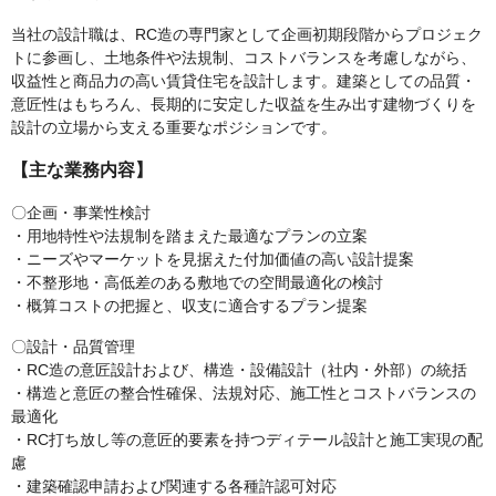
当社の設計職は、RC造の専門家として企画初期段階からプロジェク
トに参画し、土地条件や法規制、コストバランスを考慮しながら、
収益性と商品力の高い賃貸住宅を設計します。建築としての品質・
意匠性はもちろん、長期的に安定した収益を生み出す建物づくりを
設計の立場から支える重要なポジションです。
【主な業務内容】
〇企画・事業性検討
・用地特性や法規制を踏まえた最適なプランの立案
・ニーズやマーケットを見据えた付加価値の高い設計提案
・不整形地・高低差のある敷地での空間最適化の検討
・概算コストの把握と、収支に適合するプラン提案
〇設計・品質管理
・RC造の意匠設計および、構造・設備設計（社内・外部）の統括
・構造と意匠の整合性確保、法規対応、施工性とコストバランスの
最適化
・RC打ち放し等の意匠的要素を持つディテール設計と施工実現の配
慮
・建築確認申請および関連する各種許認可対応