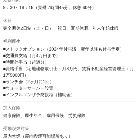
9：30～18：15（実働:7時間45分、休憩:60分）
休日
完全週休2日制（土・日）、祝日、夏期休暇、年末年始休暇
福利厚生
■ストックオプション（2024年付与済　翌年以降も付与予定）

■交通費支給（月4万円まで）

■時間外手当（超過分）

■資格手当（宅地建物取引士：月3万円、賃貸不動産経営管理士：月
1万5000円）

■ランチ会（2ヶ月に1回）

■ウォーターサーバー設置

■インフルエンザ予防接種（補助金）
加入保険
健康保険、厚生年金、雇用保険、労災保険
受動喫煙対策
屋内禁煙（屋内喫煙可能場所あり）