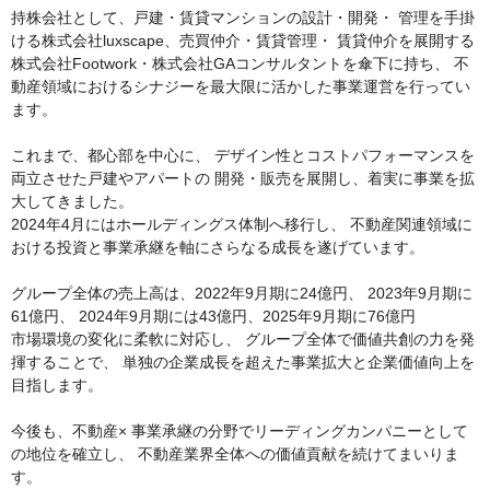
持株会社として、戸建・賃貸マンションの設計・開発・ 管理を手掛
ける株式会社luxscape、売買仲介・賃貸管理・ 賃貸仲介を展開する
株式会社Footwork・株式会社GAコンサルタントを傘下に持ち、 不
動産領域におけるシナジーを最大限に活かした事業運営を行ってい
ます。
これまで、都心部を中心に、 デザイン性とコストパフォーマンスを
両立させた戸建やアパートの 開発・販売を展開し、着実に事業を拡
大してきました。
2024年4月にはホールディングス体制へ移行し、 不動産関連領域に
おける投資と事業承継を軸にさらなる成長を遂げています。
グループ全体の売上高は、2022年9月期に24億円、 2023年9月期に
61億円、 2024年9月期には43億円、2025年9月期に76億円
市場環境の変化に柔軟に対応し、 グループ全体で価値共創の力を発
揮することで、 単独の企業成長を超えた事業拡大と企業価値向上を
目指します。
今後も、不動産× 事業承継の分野でリーディングカンパニーとして
の地位を確立し、 不動産業界全体への価値貢献を続けてまいりま
す。