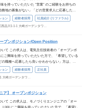
ご興味を持っていただいた ”営業” のご経験をお持ちの
の組織へと進化を遂げており、私たちと一緒に成長
勤務地の募集がない」「どの営業求人に応募したら
を募集中です！ 「DXプラチナ企業」初選定！ <詳
方は、こちらからエントリーください。ご経歴を踏
m.lixil.com/ja/20250428_dx エンジニア主導の開発文化
ション
経験者採用
社員紹介 (リファラル)
上、適するポジションがあった場合、弊社よりご連
良好なコミュニケーションを基盤に、エンジニアが
東京都品川区西品川1-1-1 大崎ガーデンタワー24F
。 〇エントリーいただいたすべての方に選考のご案
クト開発を進めます。大きな裁量権を持ち、アイデ
ではございません 〇採用に関連するイベント、説明
開発に貢献できます。 アジャイル・スクラム開発
を差し上げる場合もございます。 LIXIL 営業 部
ムワークを採用し、スピーディーで効率的な開発を実
ンポジション/Open Position
う、豊かで快適な住まいの実現」 LIXILは日本のも
の対応力も高く、常に最適な開発プロセスを追求し
ついて この求人は、電気主任技術者の「オープンポ
、世界をリードする技術やイノベーションで、 日々
アドリブンの評価制度 ・・・年功序列ではなく、スキ
XILにご興味を持っていただいた方で、「希望している
する高品質な製品をグローバルに提供しています。
明性の高い評価制度 エキスパート資格制度 ・・・マ
どの職種へ応募したら良いかわからない」方は、こ
玄関ドア、エクステリア製品、インテリア建材、水
職のキャリア軸と横並びで、エキスパート管理職と
ださい。 ご経歴を踏まえて社内にて検討の上、適す
キッチン・浴室等）、ビル用建材などの製品の販売
識など）に特化したキャリアを築いていける制度 多
ション
経験者採用
正社員
場合、弊社よりご連絡させていただきます。 ※エン
業として働く社員の声 ①チームで作り上げる仕事に感
JobOffer制度などを活用し、多様なキャリアに挑
東京都品川区西品川1-1-1 大崎ガーデンタワー24F
ての方に選考のご案内をお約束するものではござい
xil.co.jp/corporate/recruit/interview/ng012/ ②
リスト、マネージャー、新規事業開発など、自身の
連する情報・イベントなどのご案内を差し上げる場合
心して挑戦し続けられる環境がある https://ww
。 活発な社内エンジニアコミュニティ ・・・アーキ
この職種気になる！まずは話を聞いてみたい」という
rate/recruit/interview/ca003/ ③現場経験を成長の糧に、
動、チームワークショップなど、エンジニア同士が
ニア】 オープンポジション
Lの電気主任技術者について 日本国内にLIXILの工場
s://www.lixil.co.jp/corporate/recruit/inter
機会が豊富です。技術的な知見を深め、共に成長で
ついて この求人は、モノづくりエンジニアの「オー
ります。各工場では、電気主任技術者を募集しており
④新たな営業スタイルに挑戦。自分らしく、理想のキャリア
ネスへの深い理解 ・・・内製エンジニアだからこそ、
 LIXILにご興味を持っていただいた方で、「希望し
lixil.co.jp/corporate/recruit/about/workplace/