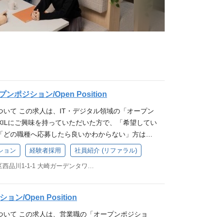
ンポジション/Open Position
いて この求人は、IT・デジタル領域の「オープン
IXILにご興味を持っていただいた方で、「希望してい
「どの職種へ応募したら良いかわからない」方は、
ください。 ご経歴を踏まえて社内にて検討の上、適
ション
経験者採用
社員紹介 (リファラル)
た場合、弊社よりご連絡させていただきます。 ※エ
東京都品川区西品川1-1-1 大崎ガーデンタワー24F
べての方に選考のご案内をお約束するものではござ
関連する情報・イベントなどのご案内を差し上げる場
「この職種気になる！まずは話を聞いてみたい」とい
ン/Open Position
igital部門 LIXIL Digital部門は、 「エンジニアが
ついて この求人は、営業職の「オープンポジショ
を作る 」 をコンセプトに従来の事業会社とは一線を