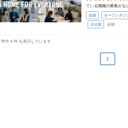
とワークライフバランスを追求 http
ビジネスプロセスを深
ている職種の募集がな
入社後もスキルアップ
view/ng014/ 
な働き方 ・・・リモ
は、こちらからエント
ラン社員も多く在籍し
できる方 リーダーシ
（コアタイムなし）を
全国
オープンポジ
上、適するポジション
きる環境です。 幅広
に興味がある方 ※要普
ながら、柔軟な働き方が可能です
正社員
全国
す。 ※エントリーい
も様々ですが、中には
いたい 営業としてよ
ntry/2024/02/13
ではございません。 
ー・コンプレッサーな
いたい 自分らしいワ
で、組織変革やエンジ
上げる場合がございま
の維持管理業務を通じ
4 件中 4 件 を表示しています
す。 中途入社者の声 
い」という方も歓迎です
厚生も整っている環境で勤
変革 https://www.lixil.
・商品設計 ・品質保証
レックスタイム制 ・有
続ける組織で、新しいことに挑戦で
1
ネージャー候補 (変更
繕対応、日々の保全業
rate/recruit/in
うことがある 求められる
（外注工事の監督を含
全体最適をめざし組織横断で課題の
興味をお持ちの方 【
む） ◆設備投資、修
recruit/intervie
ンを取りながら推進で
と協力しながら、電気
経験をお持ちの方 <歓
意識をもって日々の業
討し、実行する。 (変
アジャイル開発経験 
目指す方 ・水と機構
行うことがある 求めら
ます！ 現在自分の提
じる方 会社概要 世界中
を目指されている方 
システムを追求し、課
びとの住まいの夢を実
不問 【求める人物像
システム課題を分析し
ています。 水の可能
・チーム・同僚に敬意
ぶことに意欲的で、常
キッチン。清潔さと快
できる、成長意欲のある