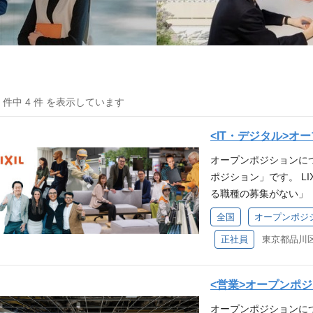
4 件中 4 件 を表示しています
<IT・デジタル>オープ
オープンポジションにつ
ポジション」です。 L
る職種の募集がない」
こちらからエントリー
全国
オープンポジ
するポジションがあっ
正社員
ントリーいただいたす
いません。 ※採用に
合がございます。 ※
<営業>オープンポジショ
う方も歓迎です。 LIXIL D
オープンポジションに
一番幸せに働ける環境