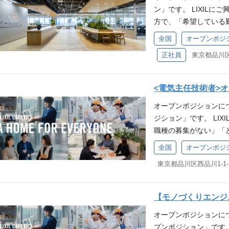
ン」です。 LIXILに
画す、エンジニア主導
方で、「希望している
し、革新を推進する仲間
いいのかわからない」
細>https://newsroo
全国
オープンポジ
まえて社内にて検討の
・・・ビジネス側との
正社員
絡させていただきます
主導権を持ってプロダ
内をお約束する仕組み
アと技術力を活かして
会、セミナーなどのご案内
・・・Scrumフレー
<電気主任技術者>オープ
門 「世界中の誰もが願
現しています。変化へ
オープンポジションに
のづくりの伝統を礎に
ています。 エンジニ
ジション」です。 LI
の暮らしの課題を解決
ルと成果に基づいた透
職種の募集がない」「
当社が製造する、窓や
ネジメントをする管理
ちらからエントリーく
まわり製品（トイレ・
して専門性（技術・知
全国
オープンポジ
るポジションがあった
を担っています。 営
様なキャリアパス ・・・
トリーいただいたすべ
じるやりがい https://www.li
戦できます。スペシャ
ません。 ※採用に関
ライフステージを問わず安
可能性を広げられます
がございます。 ※「
w.lixil.co.jp/corpo
テクチャ検討会、部活
【モノづくりエンジ
方も歓迎です。 LIXI
自分らしい営業スタイルを築く http
学び合い、刺激し合う
オープンポジションに
は、全国に34拠点あ
view/ng011/ 
きる環境です。 ビジ
プンポジション」です。
ます。 拠点一覧：https://www.