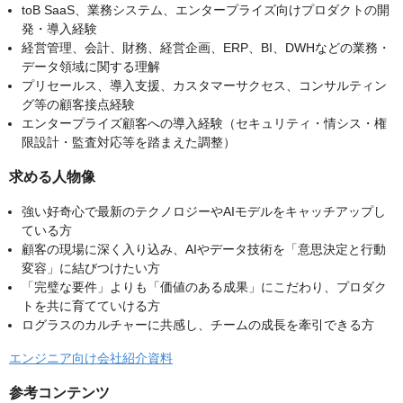
toB SaaS、業務システム、エンタープライズ向けプロダクトの開
発・導入経験
経営管理、会計、財務、経営企画、ERP、BI、DWHなどの業務・
データ領域に関する理解
プリセールス、導入支援、カスタマーサクセス、コンサルティン
グ等の顧客接点経験
エンタープライズ顧客への導入経験（セキュリティ・情シス・権
限設計・監査対応等を踏まえた調整）
求める人物像
強い好奇心で最新のテクノロジーやAIモデルをキャッチアップし
ている方
顧客の現場に深く入り込み、AIやデータ技術を「意思決定と行動
変容」に結びつけたい方
「完璧な要件」よりも「価値のある成果」にこだわり、プロダク
トを共に育てていける方
ログラスのカルチャーに共感し、チームの成長を牽引できる方
エンジニア向け会社紹介資料
参考コンテンツ