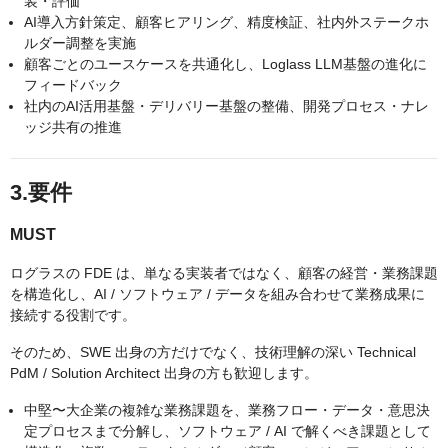
装・評価
AI導入方針策定、顧客ヒアリング、精度検証、社内外ステークホ
ルダー調整を実施
顧客ごとのユースケースを共通化し、Loglass LLM基盤の進化に
フィードバック
社内のAI活用基盤・デリバリー基盤の整備、開発プロセス・ナレ
ッジ共有の推進
3.要件
MUST
ログラスの FDE は、単なる実装者ではなく、顧客の経営・業務課題
を構造化し、AI / ソフトウェア / データを組み合わせて業務成果に
接続する役割です。
そのため、SWE 出身の方だけでなく、技術理解の深い Technical
PdM / Solution Architect 出身の方も歓迎します。
中堅〜大企業の複雑な業務課題を、業務フロー・データ・意思決
定プロセスまで分解し、ソフトウェア / AI で解くべき課題として