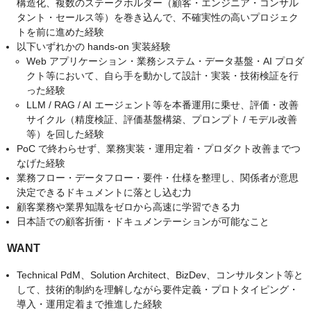
構造化、複数のステークホルダー（顧客・エンジニア・コンサル
タント・セールス等）を巻き込んで、不確実性の高いプロジェク
トを前に進めた経験
以下いずれかの hands-on 実装経験
Web アプリケーション・業務システム・データ基盤・AI プロダ
クト等において、自ら手を動かして設計・実装・技術検証を行
った経験
LLM / RAG / AI エージェント等を本番運用に乗せ、評価・改善
サイクル（精度検証、評価基盤構築、プロンプト / モデル改善
等）を回した経験
PoC で終わらせず、業務実装・運用定着・プロダクト改善までつ
なげた経験
業務フロー・データフロー・要件・仕様を整理し、関係者が意思
決定できるドキュメントに落とし込む力
顧客業務や業界知識をゼロから高速に学習できる力
日本語での顧客折衝・ドキュメンテーションが可能なこと
WANT
Technical PdM、Solution Architect、BizDev、コンサルタント等と
して、技術的制約を理解しながら要件定義・プロトタイピング・
導入・運用定着まで推進した経験