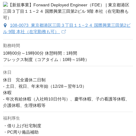
108-0073 東京都港区三田３丁目１１−２４ 国際興業三田第2ビ
ル 9階 本社（在宅勤務も可）
勤務時間
10時00分～19時00分 休憩時間：1時間

フレックス制度（コアタイム：10時～15時）
休日
休日　完全週休二日制

- 土日、祝日、年末年始（12/28～翌年1/3）

休暇

- 年次有給休暇（入社時10日付与）、慶弔休暇、子の看護等休暇、
介護休暇、生理休暇等
福利厚生
・借り上げ社宅制度

・PC周り備品補助
