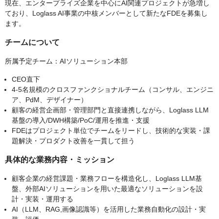
現在、エンタープライズ企業を中心にAI関連プロジェクトが急増し
ており、Loglass AI事業の中核メンバーとして新たなFDEを募集し
ます。
チームについて
所属予定チーム：AIソリューション本部
CEO直下
4-5名規模のクロスファンクショナルチーム（コンサル、エンジニ
ア、PdM、デザイナー）
顧客の経営企画部・管理部門と直接連携しながら、Loglass LLM
基盤の導入/DWH構築/PoC/運用を推進・支援
FDEはプロジェクト単位でチームをリードし、技術的な実装・課
題解決・プロダクト改善を一貫して担う
具体的な業務内容・ミッション
顧客企業の経営課題・業務フローを構造化し、Loglass LLM基
盤、外部AIソリューションを用いた最適なソリューションを設
計・実装・運用する
AI（LLM、RAG,画像認識等）を活用した業務自動化の設計・実