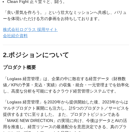
Clean Fight 正々堂々と、闘う。
「良い景気を作ろう。」という壮大なミッションへ共感し、バリュ
ーを体現いただける方の参画をお待ちしております。
株式会社ログラス 採用サイト
会社紹介資料
2.ポジションについて
プロダクト概要
「Loglass 経営管理」は、企業の中に散在する経営データ（財務数
値／KPIの予算・見込・実績）の収集・統合・一元管理までを効率化
し、高度な分析を可能にするクラウド経営管理システムです。
「Loglass 経営管理」を2020年から提供開始した後、2023年からは
マルチプロダクト展開にも注力し、計5つのプロダクト／サービスを
提供するまでに至りました。 また、プロダクトビジョンである
「MAKE NEW DIRECTION」の実現に向け、今後はデータとAIの活
用を推進し、経営リソースの最適配分を意思決定できる、真のプラ