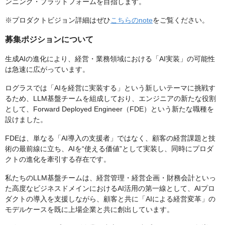
ンニング・プラットフォームを目指します。
※プロダクトビジョン詳細はぜひ
こちらのnote
をご覧ください。
募集ポジションについて
生成AIの進化により、経営・業務領域における「AI実装」の可能性
は急速に広がっています。
ログラスでは「AIを経営に実装する」という新しいテーマに挑戦す
るため、LLM基盤チームを組成しており、エンジニアの新たな役割
として、Forward Deployed Engineer（FDE）という新たな職種を
設けました。
FDEは、単なる「AI導入の支援者」ではなく、顧客の経営課題と技
術の最前線に立ち、AIを“使える価値”として実装し、同時にプロダ
クトの進化を牽引する存在です。
私たちのLLM基盤チームは、経営管理・経営企画・財務会計といっ
た高度なビジネスドメインにおけるAI活用の第一線として、AIプロ
ダクトの導入を支援しながら、顧客と共に「AIによる経営変革」の
モデルケースを既に上場企業と共に創出しています。