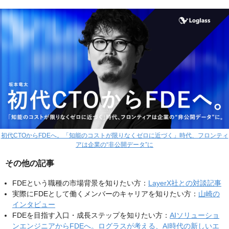
初代CTOからFDEへ。「知能のコストが限りなくゼロに近づく」時代、フロンティ
アは企業の“非公開データ”に
その他の記事
FDEという職種の市場背景を知りたい方：
LayerX社との対談記事
実際にFDEとして働くメンバーのキャリアを知りたい方：
山崎の
インタビュー
FDEを目指す入口・成長ステップを知りたい方：
AIソリューショ
ンエンジニアからFDEへ。ログラスが考える、AI時代の新しいエ