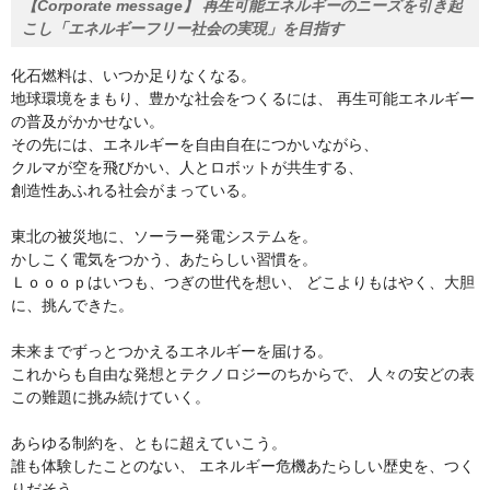
【Corporate message】
再生可能エネルギーのニーズを引き起
こし「エネルギーフリー社会の実現」を目指す
化石燃料は、いつか足りなくなる。
地球環境をまもり、豊かな社会をつくるには、 再生可能エネルギー
の普及がかかせない。
その先には、エネルギーを自由自在につかいながら、
クルマが空を飛びかい、人とロボットが共生する、
創造性あふれる社会がまっている。
東北の被災地に、ソーラー発電システムを。
かしこく電気をつかう、あたらしい習慣を。
Ｌｏｏｏｐはいつも、つぎの世代を想い、 どこよりもはやく、大胆
に、挑んできた。
未来までずっとつかえるエネルギーを届ける。
これからも自由な発想とテクノロジーのちからで、 人々の安どの表
この難題に挑み続けていく。
あらゆる制約を、ともに超えていこう。
誰も体験したことのない、 エネルギー危機あたらしい歴史を、つく
りだそう。