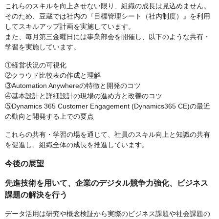
これらのスキルを向上させない限り、組織の成⾧は見込めません。
そのため、豆蔵では社内の『目標管理シート（社内制度）』を利用
してスキルアップ計画を実施しています。
また、毎月第三金曜日には事業部会を開催し、以下のような共有・
学習を実施しています。
①経営状況の可視化
②クラウド比較表の作成と理解
③Automation Anywhereの特徴と開発のコツ
④基本設計と詳細設計の現場の進め方と改善のコツ
⑤Dynamics 365 Customer Engagement (Dynamics365 CE)の最近
の動向と開発する上での要点
これらの共有・学習の場を通じて、社員のスキル向上と知識の共有
を促進し、組織全体の成⾧を推進しています。
今後の展望
先進技術を用いて、企業のデジタル競争力強化、ビジネス
課題の解決を行う
データ活用は研究や概念検証から実際のビジネス課題や社会課題の