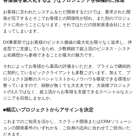
客価値を最大化するようなプロジェクトを積極的に推進
お客様に言われたシステムをただ開発するだけでは、要求された開
発が完了するとそこでお客様との関係性が切れ、また別のプロジェ
クトに向かうことになります。それではただの技術派遣会社にとど
まってしまいます。
DX事業部ではお客様のビジネス価値の最大化を限りなく追求し、伴
走型でご支援しているため、少数精鋭で超上流のビジネス・システ
ム化構想から参画できることが最大の魅力です。
それによってお客様から最高の評価をいただき、プライムで継続的
に契約しているビッククライアントも多数ございます。加えて、プ
ロジェクト診断のスペシャリストからノウハウを吸収できる環境が
整っていますので、経験が無くても大丈夫です。大規模プロジェク
トの1人ではなく、超上流からお客様を支援できるスペシャルなエン
ジニアを目指しませんか。
■幅広いプロジェクトからアサインを決定
これまでのご知見を活かし、スクラッチ開発またはCRMソリューシ
ョンの開発案件のいずれかを、ご自身の志向に合わせてご担当いた
だきます。