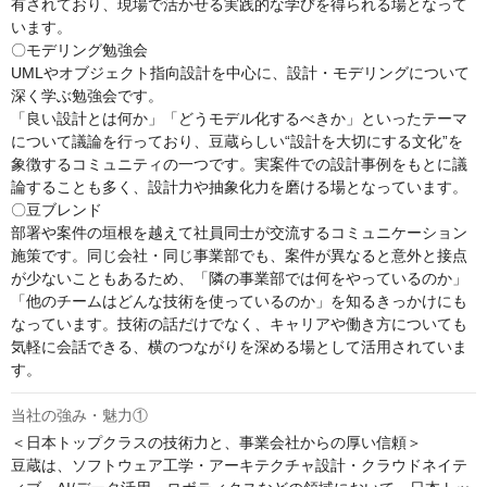
有されており、現場で活かせる実践的な学びを得られる場となって
います。

〇モデリング勉強会

UMLやオブジェクト指向設計を中心に、設計・モデリングについて
深く学ぶ勉強会です。

「良い設計とは何か」「どうモデル化するべきか」といったテーマ
について議論を行っており、豆蔵らしい“設計を大切にする文化”を
象徴するコミュニティの一つです。実案件での設計事例をもとに議
論することも多く、設計力や抽象化力を磨ける場となっています。

〇豆ブレンド

部署や案件の垣根を越えて社員同士が交流するコミュニケーション
施策です。同じ会社・同じ事業部でも、案件が異なると意外と接点
が少ないこともあるため、「隣の事業部では何をやっているのか」
「他のチームはどんな技術を使っているのか」を知るきっかけにも
なっています。技術の話だけでなく、キャリアや働き方についても
気軽に会話できる、横のつながりを深める場として活用されていま
す。
当社の強み・魅力①
＜日本トップクラスの技術力と、事業会社からの厚い信頼＞

豆蔵は、ソフトウェア工学・アーキテクチャ設計・クラウドネイテ