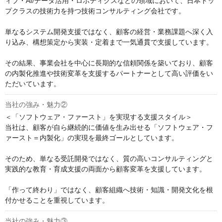
ィブ・AI/データ活用・ロボティクスなどの領域において、日本トッ
プクラスの技術力を持つ技術コンサルティング会社です。

単なるシステム開発支援ではなく、顧客の経営・業務課題へ深く入
り込み、構想策定から実装・定着まで一気通貫で支援しています。

その結果、事業会社を中心に長期的な信頼関係を築いており、顧客
の内製化推進や技術変革を支援するパートナーとして高い評価をい
ただいています。
当社の強み・魅力②
＜「ソフトウェア・ファースト」を実現する支援スタイル＞

当社は、顧客が自ら継続的に価値を生み出せる「ソフトウェア・フ
ァースト＝内製化」の実現を最終ゴールとしています。

そのため、単なる受託開発ではなく、質の高いコンサルティングと
実践的な教育・育成支援の両面から顧客変革を支援しています。

「作って終わり」ではなく、顧客組織へ技術・知識・開発文化を根
付かせることを重視しています。
当社の強み・魅力③