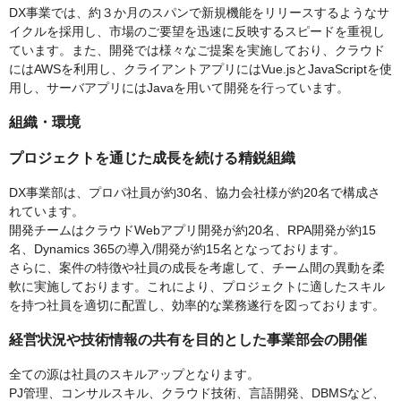
DX事業では、約３か月のスパンで新規機能をリリースするようなサ
イクルを採用し、市場のご要望を迅速に反映するスピードを重視し
ています。また、開発では様々なご提案を実施しており、クラウド
にはAWSを利用し、クライアントアプリにはVue.jsとJavaScriptを使
用し、サーバアプリにはJavaを用いて開発を行っています。
組織・環境
プロジェクトを通じた成⾧を続ける精鋭組織
DX事業部は、プロパ社員が約30名、協力会社様が約20名で構成さ
れています。
開発チームはクラウドWebアプリ開発が約20名、RPA開発が約15
名、Dynamics 365の導入/開発が約15名となっております。
さらに、案件の特徴や社員の成⾧を考慮して、チーム間の異動を柔
軟に実施しております。これにより、プロジェクトに適したスキル
を持つ社員を適切に配置し、効率的な業務遂行を図っております。
経営状況や技術情報の共有を目的とした事業部会の開催
全ての源は社員のスキルアップとなります。
PJ管理、コンサルスキル、クラウド技術、言語開発、DBMSなど、