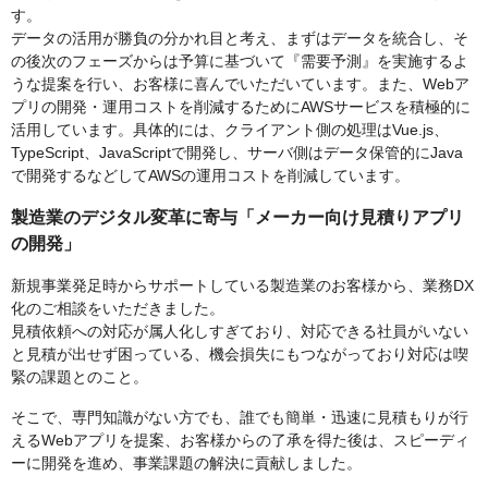
す。
データの活用が勝負の分かれ目と考え、まずはデータを統合し、そ
の後次のフェーズからは予算に基づいて『需要予測』を実施するよ
うな提案を行い、お客様に喜んでいただいています。また、Webア
プリの開発・運用コストを削減するためにAWSサービスを積極的に
活用しています。具体的には、クライアント側の処理はVue.js、
TypeScript、JavaScriptで開発し、サーバ側はデータ保管的にJava
で開発するなどしてAWSの運用コストを削減しています。
製造業のデジタル変革に寄与「メーカー向け見積りアプリ
の開発」
新規事業発足時からサポートしている製造業のお客様から、業務DX
化のご相談をいただきました。
見積依頼への対応が属人化しすぎており、対応できる社員がいない
と見積が出せず困っている、機会損失にもつながっており対応は喫
緊の課題とのこと。
そこで、専門知識がない方でも、誰でも簡単・迅速に見積もりが行
えるWebアプリを提案、お客様からの了承を得た後は、スピーディ
ーに開発を進め、事業課題の解決に貢献しました。