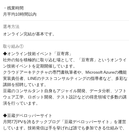
・残業時間

月平均10時間以内
選考方法
オンライン完結が基本です。
取り組み①
◆オンライン技術イベント「豆寄席」

社外の知を積極的に取り込む場として、「豆寄席」というオンライ
ン技術イベントを定期開催しています。

クラウドアーキテクチャの専門書執筆者や、Microsoft Azureの機能
実装責任者、LINEのテストコンサルティングの指導者など、多彩な
講師を招聘しています。

豆蔵のコンサルタント自身もアジャイル開発、データ分析、ソフト
ウェア工学、ロボット開発、テスト設計などの得意領域で多数の講
演を行っています。

◆豆蔵デベロッパーサイト

月間7万PVを誇るテックブログ「豆蔵デベロッパーサイト」を運営
しています。技術発信は手を挙げれば誰でも参加できる仕組みで、