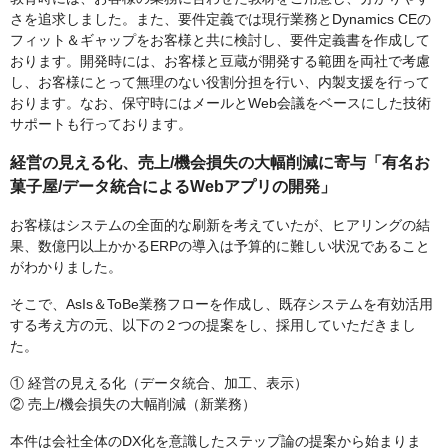
さを追求しました。また、要件定義では現行業務とDynamics CEの
フィット＆ギャップをお客様と共に検討し、要件定義書を作成して
おります。開発時には、お客様と豆蔵が開発する範囲を両社で考慮
し、お客様にとって無理のない役割分担を行い、内製支援を行って
おります。なお、保守時にはメールとWeb会議をベースにした技術
サポートも行っております。
経営の見える化、売上/機会損失の大幅削減に寄与「有名お
菓子屋/データ統合によるWebアプリの開発」
お客様はシステムの全面的な刷新を考えていたが、ヒアリングの結
果、数億円以上かかるERPの導入は予算的に難しい状況であること
がわかりました。
そこで、AsIs＆ToBe業務フローを作成し、既存システムを有効活用
する考え方の元、以下の２つの提案をし、採用していただきまし
た。
① 経営の見える化（データ統合、加工、表示）
② 売上/機会損失の大幅削減（新業務）
本件は会社全体のDX化を意識したステップ論の提案から始まりま