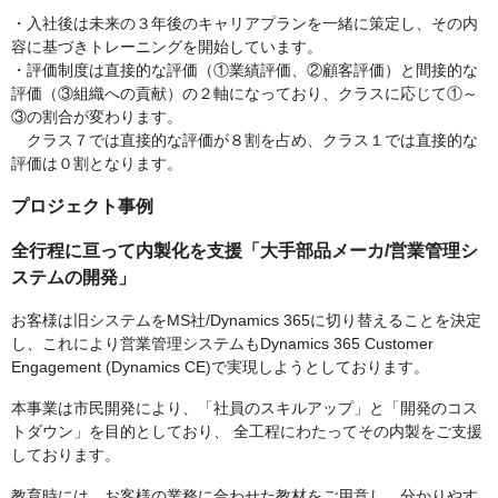
・入社後は未来の３年後のキャリアプランを一緒に策定し、その内
容に基づきトレーニングを開始しています。
・評価制度は直接的な評価（①業績評価、②顧客評価）と間接的な
評価（③組織への貢献）の２軸になっており、クラスに応じて①～
③の割合が変わります。
クラス７では直接的な評価が８割を占め、クラス１では直接的な
評価は０割となります。
プロジェクト事例
全行程に亘って内製化を支援「大手部品メーカ/営業管理シ
ステムの開発」
お客様は旧システムをMS社/Dynamics 365に切り替えることを決定
し、これにより営業管理システムもDynamics 365 Customer
Engagement (Dynamics CE)で実現しようとしております。
本事業は市民開発により、「社員のスキルアップ」と「開発のコス
トダウン」を目的としており、 全工程にわたってその内製をご支援
しております。
教育時には、お客様の業務に合わせた教材をご用意し、分かりやす