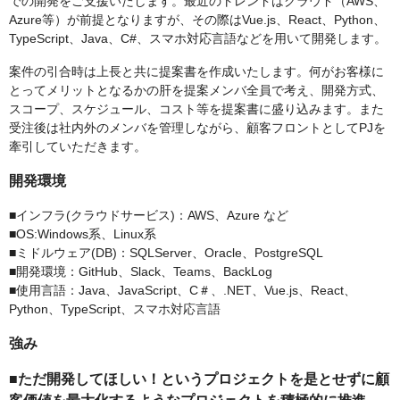
での開発をご支援いたします。最近のトレンドはクラウド（AWS、
Azure等）が前提となりますが、その際はVue.js、React、Python、
TypeScript、Java、C#、スマホ対応言語などを用いて開発します。
案件の引合時は上長と共に提案書を作成いたします。何がお客様に
とってメリットとなるかの肝を提案メンバ全員で考え、開発方式、
スコープ、スケジュール、コスト等を提案書に盛り込みます。また
受注後は社内外のメンバを管理しながら、顧客フロントとしてPJを
牽引していただきます。
開発環境
■インフラ(クラウドサービス)：AWS、Azure など
■OS:Windows系、Linux系
■ミドルウェア(DB)：SQLServer、Oracle、PostgreSQL
■開発環境：GitHub、Slack、Teams、BackLog
■使用言語：Java、JavaScript、C＃、.NET、Vue.js、React、
Python、TypeScript、スマホ対応言語
強み
■ただ開発してほしい！というプロジェクトを是とせずに顧