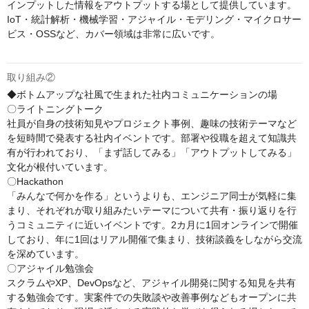
インプットした情報をアウトプットする場として提供しています。

IoT・統計解析・機械学習・アジャイル・モデリング・マイクロサー
ビス・OSSなど、カバー領域は非常に広いです。

取り組み②
◆ボトムアップな社風で生まれた社内コミュニケーションの場

〇ライトニングトーク

社員が自身の技術知見やプロジェクト事例、趣味の技術テーマなど
を短時間で発表する社内イベントです。部署や役職を超えて知識共
有が行われており、「まず話してみる」「アウトプットしてみる」
文化が根付いています。

〇Hackathon

「みんなで何かを作る」というよりも、エンジニア同士が気軽に集
まり、それぞれが取り組みたいテーマについて共有・振り返りを行
うコミュニティに近いイベントです。2カ月に1回オンラインで開催
しており、年に1回はリアル開催で集まり、技術談義をしながら交流
を深めています。

〇アジャイル勉強会

スクラムやXP、DevOpsなど、アジャイル開発に関する知見を共有
する勉強会です。実案件での失敗談や改善事例などもオープンに共