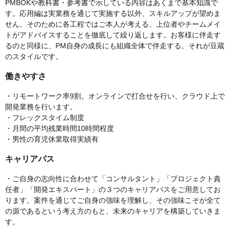
PMBOKや教科書・参考書で示している内容はあくまで基本知識で
す。応用編は実業務を通じて実施する以外、スキルアップが望めま
せん。そのために各工程ではご本人が考える、上位者やチームメイ
トがアドバイスすることを徹底して繰り返します。お客様に伴走す
るのと同様に、PM自身の成長にも組織全体で伴走する。それが豆蔵
のスタイルです。
働きやすさ
・リモートワーク率9割。オンラインで打合せを行い、クラウド上で
開発業務を行います。
・フレックスタイム制度
・月間の平均残業時間10時間程度
・男性の育児休業取得実績有
キャリアパス
・ご自身の志向性に合わせて「コンサルタント」「プロジェクト責
任者」「開発エキスパート」の３つのキャリアパスをご用意してお
ります。案件を通じてご自身の強味を理解し、その強味こそが全て
の源であるという考え方のもと、未来のキャリアを構築していきま
す。