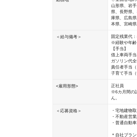
山形県、岩手
県、長野県、
庫県、広島県
本県、宮崎県
固定残業代：8
＜給与備考＞
※経験や年齢
【手当】

借上車両手当
ガソリン代全
責任者手当（
子育て手当（
正社員

<雇用形態>
※6カ月間の
ん。
・宅地建物取
＜応募資格＞
・不動産営業
・普通自動車
＊自社ブラン