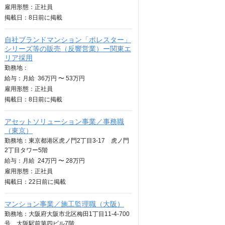
雇用形態：正社員
掲載日：
8日
前に掲載
自社ブランドマンション「ポレスター」
シリーズ等の販売（反響営業）ー関東エ
リア採用
勤務地：
給与：
月給
36万円 〜 53万円
雇用形態：正社員
掲載日：
8日
前に掲載
アセットソリューション事業／事務職
（東京）
勤務地：東京都港区虎ノ門2丁目3-17 虎ノ門
2丁目タワー5階
給与：
月給
24万円 〜 28万円
雇用形態：正社員
掲載日：
22日
前に掲載
マンション事業／施工監理職（大阪）
勤務地：大阪府大阪市北区梅田1丁目11-4-700
号 大阪駅前第四ビル7階