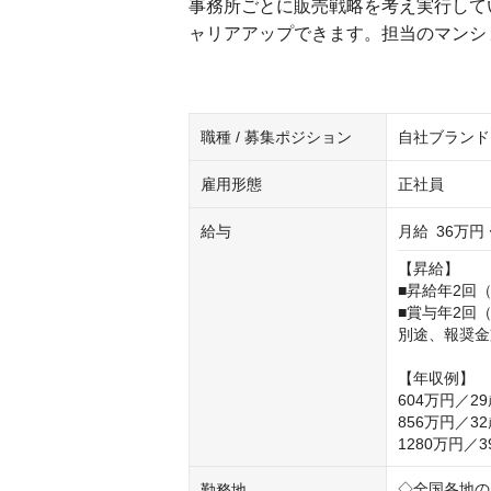
事務所ごとに販売戦略を考え実行して
ャリアアップできます。担当のマンシ
職種 / 募集ポジション
自社ブランド
雇用形態
正社員
給与
月給
36万円 
【昇給】

■昇給年2回（
■賞与年2回（
別途、報奨金
【年収例】

604万円／2
856万円／
1280万円
◇全国各地の
勤務地