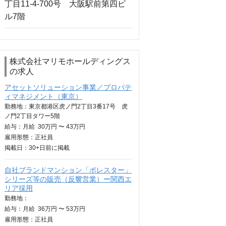
株式会社マリモホールディングス
の求人
アセットソリューション事業／プロパテ
ィマネジメント（東京）
勤務地：東京都港区虎ノ門2丁目3番17号 虎
ノ門2丁目タワー5階
給与：
月給
30万円 〜 43万円
雇用形態：正社員
掲載日：
30+日
前に掲載
自社ブランドマンション「ポレスター」
シリーズ等の販売（反響営業）ー関西エ
リア採用
勤務地：
給与：
月給
36万円 〜 53万円
雇用形態：正社員