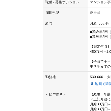
職種 / 募集ポジション
マンション事
雇用形態
正社員
給与
月給
30万円 
■昇給年2回（
■賞与年2回（
【想定年収】

450万円～1,
【子育て手当
中学生までの
勤務地
530-000
地図で確
（経験、年齢
＜給与備考＞
※上記月給に
月給30万円～
月給33万円～