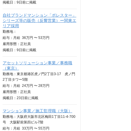
掲載日：
9日
前に掲載
自社ブランドマンション「ポレスター」
シリーズ等の販売（反響営業）ー関東エ
リア採用
勤務地：
給与：
月給
36万円 〜 53万円
雇用形態：正社員
掲載日：
9日
前に掲載
アセットソリューション事業／事務職
（東京）
勤務地：東京都港区虎ノ門2丁目3-17 虎ノ門
2丁目タワー5階
給与：
月給
24万円 〜 28万円
雇用形態：正社員
掲載日：
23日
前に掲載
マンション事業／施工監理職（大阪）
勤務地：大阪府大阪市北区梅田1丁目11-4-700
号 大阪駅前第四ビル7階
給与：
月給
33万円 〜 55万円