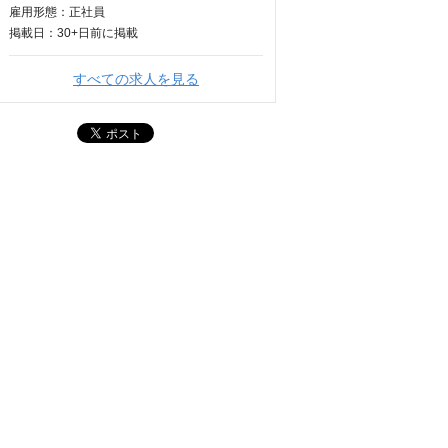
雇用形態：正社員
掲載日：
30+日
前に掲載
すべての求人を見る