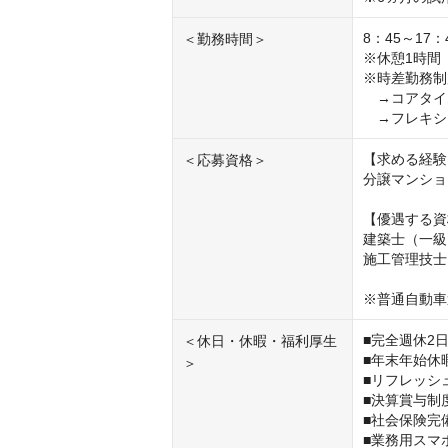
8：45～17：4
＜勤務時間＞
※休憩1時間

※時差勤務制
　→コアタイム（
　→フレキシブル
【求める経験
＜応募資格＞
分譲マンショ
【優遇する資
建築⼠（⼀級
施⼯管理技⼠
※普通自動車
■完全週休2
＜休日・休暇・福利厚生
■年末年始休
＞
■リフレッシ
■決算賞与制度
■社会保険完
■業務用スマホ