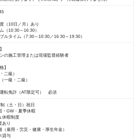
5

度（10日／月）あり

10:30～16:30）

タイム（7:30～10:30／16:30～19:30）
】

ンの施⼯管理または現場監督経験者

格】

・⼆級）

（⼀級・⼆級）

運転免許（AT限定可）　必須
日制（土・日）祝日

暇・GW・夏季休暇

ュ休暇制度

あり

備（雇用・労災・健康・厚生年金）

貸与
