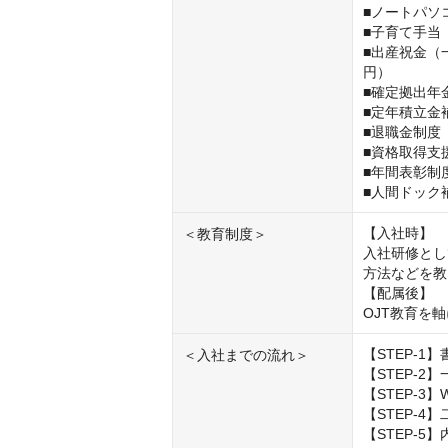
■ノートパソ
■子育て手当
■出産祝金（
円）

■確定拠出年金
■定年積立金
■退職金制度

■資格取得支援
■年間表彰制
■人間ドック
【入社時】

＜教育制度＞
入社研修とし
方法などを教
【配属後】

OJT教育を
【STEP-1】
＜入社までの流れ＞
【STEP-2】
【STEP-3】
【STEP-4】
【STEP-5】