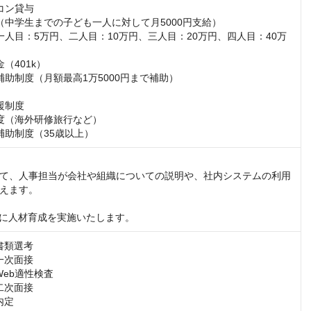
コン貸与

（中学生までの子ども一人に対して月5000円支給）

一人目：5万円、二人目：10万円、三人目：20万円、四人目：40万
（401k）

補助制度（月額最高1万5000円まで補助）

制度

度（海外研修旅行など）

補助制度（35歳以上）
て、人事担当が会社や組織についての説明や、社内システムの利用
えます。

軸に人材育成を実施いたします。
書類選考

一次面接

Web適性検査

二次面接

内定
