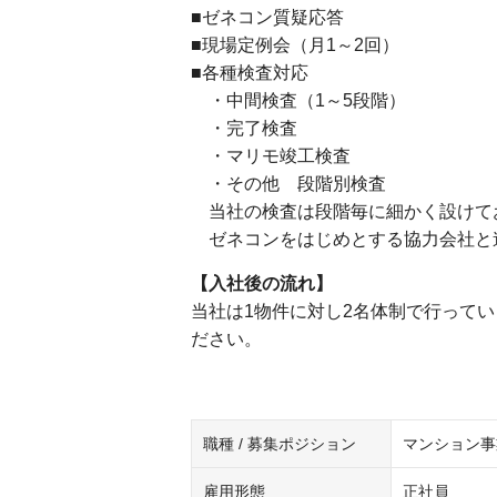
■ゼネコン質疑応答
■現場定例会（月1～2回）
■各種検査対応
・中間検査（1～5段階）
・完了検査
・マリモ竣工検査
・その他 段階別検査
当社の検査は段階毎に細かく設けて
ゼネコンをはじめとする協力会社と
【入社後の流れ】
当社は1物件に対し2名体制で行って
ださい。
職種 / 募集ポジション
マンション事
雇用形態
正社員