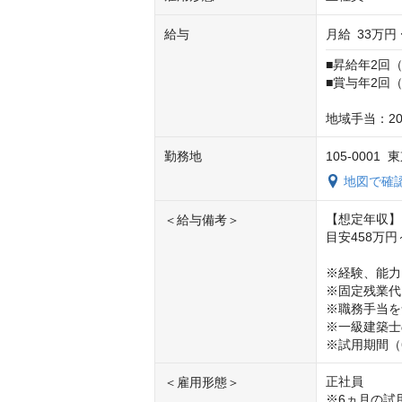
給与
月給
33万円 
■昇給年2回（
■賞与年2回（
地域手当：20
勤務地
105-000
地図で確
【想定年収】

＜給与備考＞
目安458万円～
※経験、能力
※固定残業代　4
※職務手当を
※一級建築士
※試用期間（
正社員

＜雇用形態＞
※6ヵ月の試