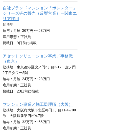
自社ブランドマンション「ポレスター」
シリーズ等の販売（反響営業）ー関東エ
リア採用
勤務地：
給与：
月給
36万円 〜 53万円
雇用形態：正社員
掲載日：
9日
前に掲載
アセットソリューション事業／事務職
（東京）
勤務地：東京都港区虎ノ門2丁目3-17 虎ノ門
2丁目タワー5階
給与：
月給
24万円 〜 28万円
雇用形態：正社員
掲載日：
23日
前に掲載
マンション事業／施工監理職（大阪）
勤務地：大阪府大阪市北区梅田1丁目11-4-700
号 大阪駅前第四ビル7階
給与：
月給
33万円 〜 55万円
雇用形態：正社員