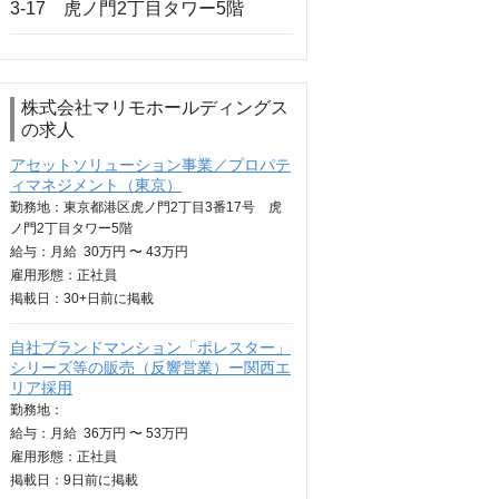
株式会社マリモホールディングス
の求人
アセットソリューション事業／プロパテ
ィマネジメント（東京）
勤務地：東京都港区虎ノ門2丁目3番17号 虎
ノ門2丁目タワー5階
給与：
月給
30万円 〜 43万円
雇用形態：正社員
掲載日：
30+日
前に掲載
自社ブランドマンション「ポレスター」
シリーズ等の販売（反響営業）ー関西エ
リア採用
勤務地：
給与：
月給
36万円 〜 53万円
雇用形態：正社員
掲載日：
9日
前に掲載