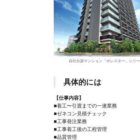
自社分譲マンション「ポレスター」シリー
具体的には
【仕事内容】
■着⼯〜引渡までの⼀連業務
■ゼネコン⾒積チェック
■⼯事発注業務
■⼯事着⼯後の⼯程管理
■品質管理