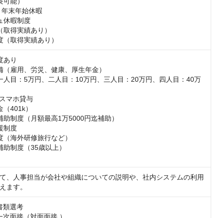
長可能）

・年末年始休暇

ュ休暇制度

（取得実績あり）

度（取得実績あり）
あり

備（雇用、労災、健康、厚生年金）

一人目：5万円、二人目：10万円、三人目：20万円、四人目：40万
スマホ貸与

（401k）

補助制度（月額最高1万5000円迄補助）

制度

度（海外研修旅行など）

補助制度（35歳以上）

て、人事担当が会社や組織についての説明や、社内システムの利用
えます。
書類選考

】一次面接（対面面接 ）
