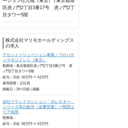
株式会社マリモホールディングス
の求人
アセットソリューション事業／プロパテ
ィマネジメント（東京）
勤務地：東京都港区虎ノ門2丁目3番17号 虎
ノ門2丁目タワー5階
給与：
月給
30万円 〜 43万円
雇用形態：正社員
掲載日：
30+日
前に掲載
自社ブランドマンション「ポレスター」
シリーズ等の販売（反響営業）ー関西エ
リア採用
勤務地：
給与：
月給
36万円 〜 53万円