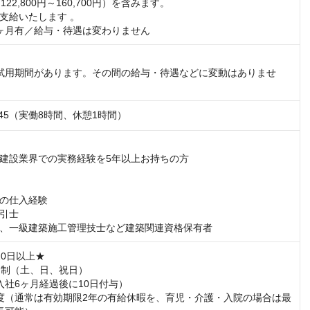
22,800円～160,700円）を含みます。

支給いたします 。

ヶ月有／給与・待遇は変わりません
試用期間があります。その間の給与・待遇などに変動はありませ
：45（実働8時間、休憩1時間）
建設業界での実務経験を5年以上お持ちの方

の仕入経験

引士

、一級建築施工管理技士など建築関連資格保有者
0日以上★

日制（土、日、祝日）

入社6ヶ月経過後に10日付与）

度（通常は有効期限2年の有給休暇を、育児・介護・入院の場合は最