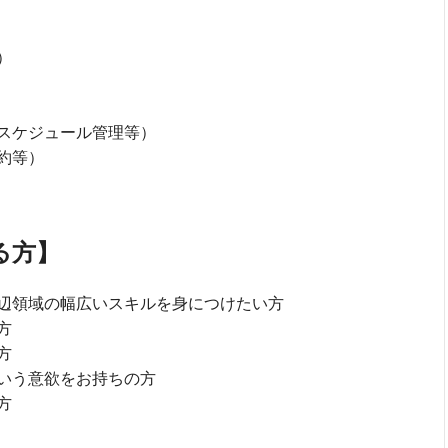
）
スケジュール管理等）
約等）
る方】
辺領域の幅広いスキルを身につけたい方
方
方
いう意欲をお持ちの方
方