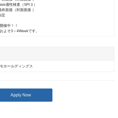
Web適性検査（SPI３）

】最終面接（対面面接 ）

内定

開催中！！

およそ3～4Weekです。
モホールディングス
Apply Now