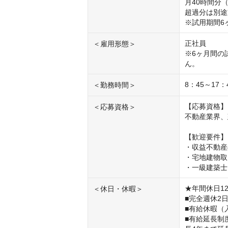
月40時間分（1
超過分は別途
※試用期間6
正社員

＜雇用形態＞
※6ヶ月間の
ん。
8：45～17
＜勤務時間＞
【応募資格】

＜応募資格＞
不動産業界、
【歓迎要件】

・収益不動産
・宅地建物取
・一級建築士
★年間休日12
＜休日・休暇＞
■完全週休2
■有給休暇（
■有給延長制