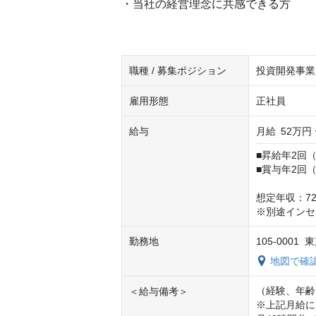
・当社の経営理念に共感できる方
職種 / 募集ポジション
投資開発事業
雇用形態
正社員
給与
月給
52万円 
■昇給年2回（
■賞与年2回（
想定年収：72
※別途インセ
勤務地
105-000
地図で確
（経験、年齢
＜給与備考＞
※上記月給に