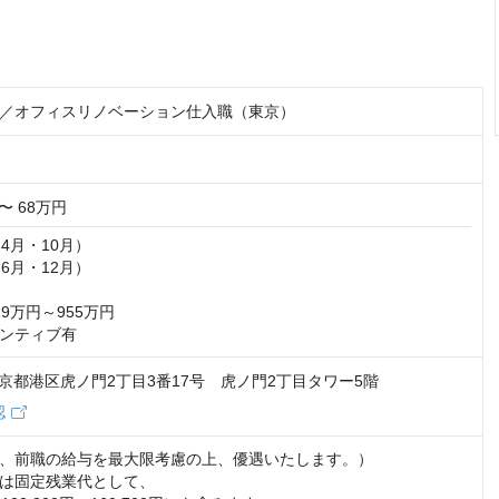
／オフィスリノベーション仕入職（東京）
〜 68万円
4月・10月）

6月・12月）

9万円～955万円

ンティブ有
1 東京都港区虎ノ門2丁目3番17号 虎ノ門2丁目タワー5階
認
、前職の給与を最大限考慮の上、優遇いたします。）

は固定残業代として、
