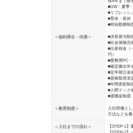
長4年まで延
■GW・夏季
■リフレッシ
■育休・産休
■時短勤務制
■決算賞与制度
＜福利厚生・待遇＞
■社会保険完
■出産祝金（
円）

■業務用PC・
■確定拠出年金
■定年積立金
■資格取得支援
■年間表彰制
■人間ドック
■退職金制度
入社研修とし
＜教育制度＞
方法などを教
【STEP-1】
＜入社までの流れ＞
【STEP-2