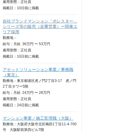
雇用形態：正社員
掲載日：
10日
前に掲載
自社ブランドマンション「ポレスター」
シリーズ等の販売（反響営業）ー関東エ
リア採用
勤務地：
給与：
月給
36万円 〜 53万円
雇用形態：正社員
掲載日：
10日
前に掲載
アセットソリューション事業／事務職
（東京）
勤務地：東京都港区虎ノ門2丁目3-17 虎ノ門
2丁目タワー5階
給与：
月給
24万円 〜 28万円
雇用形態：正社員
掲載日：
24日
前に掲載
マンション事業／施工監理職（大阪）
勤務地：大阪府大阪市北区梅田1丁目11-4-700
号 大阪駅前第四ビル7階