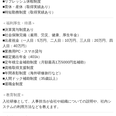
■リフレッシュ休暇制度

■育休・産休（取得実績あり）

■時短勤務制度（取得実績あり）
＜福利厚生・待遇＞
■決算賞与制度あり

■社会保険完備（雇用、労災、健康、厚生年金）

■出産祝金（一人目：5万円、二人目：10万円、三人目：20万円、四
人目：40万円）

■業務用PC・スマホ貸与

■確定拠出年金（401k）

■定年積立金補助制度（月額最高1万5000円迄補助）

■資格取得支援制度

■年間表彰制度（海外研修旅行など）

■人間ドック補助制度（35歳以上）

■退職金制度
＜教育制度＞
入社研修として、人事担当が会社や組織についての説明や、社内シ
ステムの利用方法などを教えます。