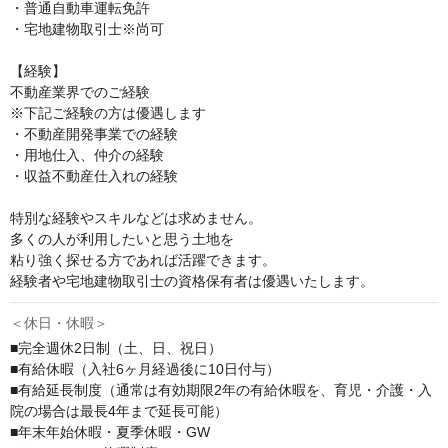
・普通自動車運転免許

・宅地建物取引士※尚可

【経験】

不動産業界でのご経験

※下記ご経験の方は優遇します

・不動産開発事業での経験

・用地仕入、仲介の経験

・収益不動産仕入れの経験

特別な経験やスキルなどは求めません。

多くの人が利用したいと思う土地を

粘り強く探せる方であれば活躍できます。

経験者や宅地建物取引士の資格保有者は優遇いたします。
＜休日・休暇＞
■完全週休2日制（土、日、祝日）

■有給休暇（入社6ヶ月経過後に10日付与）

■有給延長制度（通常は有効期限2年の有給休暇を、育児・介護・入
院の場合は最長4年まで延長可能）

■年末年始休暇・夏季休暇・GW
