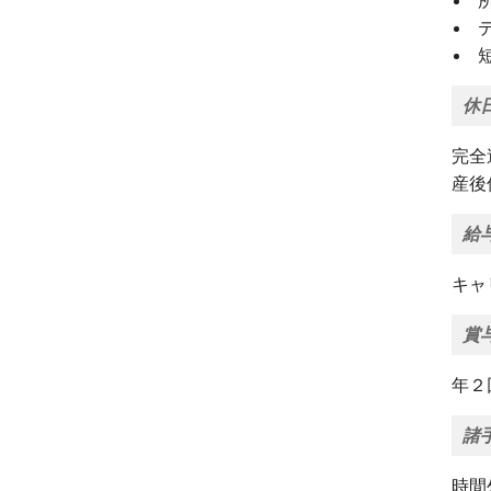
休
完全
産後
給
キャ
賞
年２
諸
時間