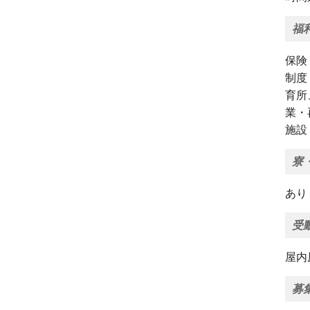
福
保険
制度
育所
業・
施設
寮
あり
受
屋内
募