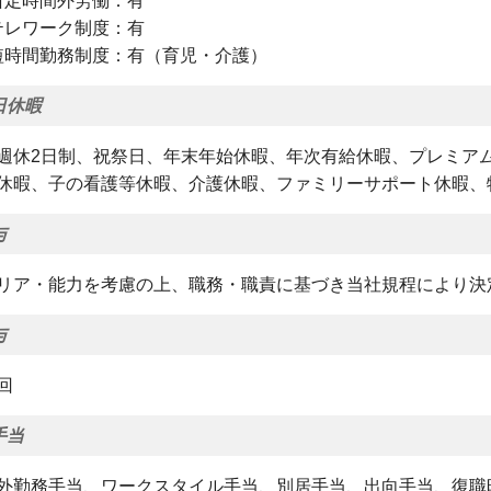
所定時間外労働：有
テレワーク制度：有
短時間勤務制度：有（育児・介護）
日休暇
週休2日制、祝祭日、年末年始休暇、年次有給休暇、プレミア
休暇、子の看護等休暇、介護休暇、ファミリーサポート休暇、
与
リア・能力を考慮の上、職務・職責に基づき当社規程により決
与
回
手当
外勤務手当、ワークスタイル手当、別居手当、出向手当、復職