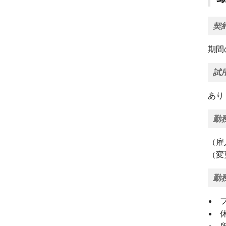
契
期間
試
あり
勤
（雇
（変
勤