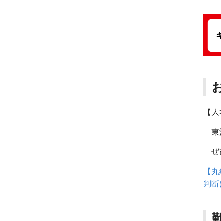
【大
東洋
ぜひ
【丸
判断