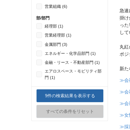
営業組織 (6)
急速
掛け
部/部門
った
経理部 (1)
して
営業経理部 (1)
金属部門 (3)
丸紅
エネルギー・化学品部門 (1)
ポジ
金融・リース・不動産部門 (1)
新た
エアロスペース・モビリティ部
門 (1)
≫会
≫会
9
件の検索結果を表示する
≫会
すべての条件をリセット
≫女
≫採