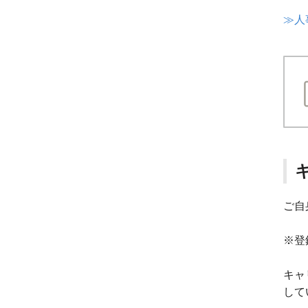
≫人事
ご自
※登
キャ
して