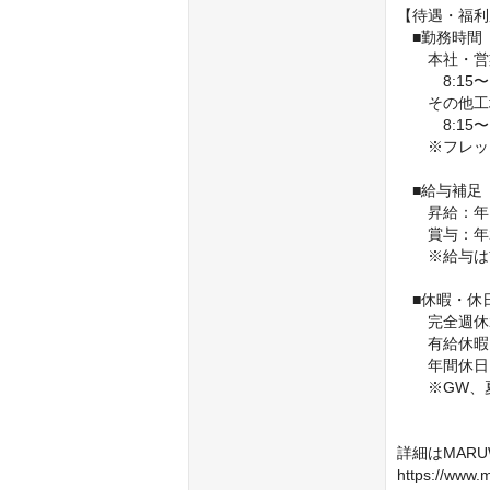
【待遇・福利
　■勤務時間

　　本社・営
　　　8:15
　　その他工
　　　8:15
　　※フレッ
　■給与補足

　　昇給：年1
　　賞与：年2
　　※給与は
　■休暇・休日
　　完全週休
　　有給休暇1
　　年間休日
　　※GW、
詳細はMAR
https://www.