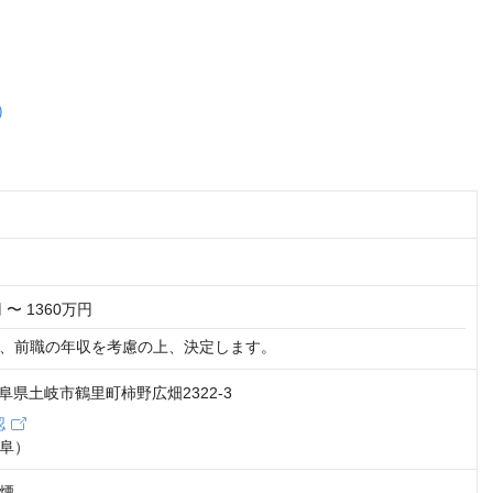
）
 〜 1360万円
、前職の年収を考慮の上、決定します。
 岐阜県土岐市鶴里町柿野広畑2322-3
認
阜）
煙