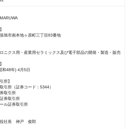
ARUWA

】

張旭市南本地ヶ原町三丁目83番地

ロニクス用・産業用セラミックス及び電子部品の開発・製造・販売

】

昭和48年) 4月5日

引所】

取引所（証券コード：5344）

券取引所

証券取引所

ール証券取引所

役社長　神戸　俊郎
