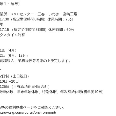
厚生・給与】

業所・R＆Dセンター・三春・いわき・宮崎工場

〜17:30（所定労働時間8時間）休憩時間：75分

場

〜17:15 （所定労働時間8時間）休憩時間：60分

クスタイム制有 

回（4月）

回（6月、12月）

前職収入、業務経験等考慮の上決定します。



2日制（土日祝日）

0日〜20日

125日（※有給消化日4日含む）

夏季休暇、年末年始休暇、特別休暇、年次有給休暇(初年度10日）

UWAの福利厚生ページをご確認ください。

maruwa-g.com/recruit/environment/