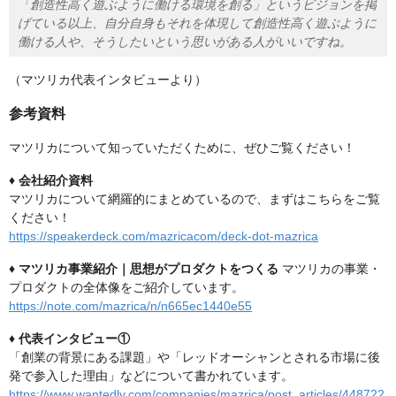
「創造性高く遊ぶように働ける環境を創る」というビジョンを掲
げている以上、自分自身もそれを体現して創造性高く遊ぶように
働ける人や、そうしたいという思いがある人がいいですね。
（マツリカ代表インタビューより）
参考資料
マツリカについて知っていただくために、ぜひご覧ください！
♦︎ 会社紹介資料
マツリカについて網羅的にまとめているので、まずはこちらをご覧
ください！
https://speakerdeck.com/mazricacom/deck-dot-mazrica
♦︎ マツリカ事業紹介｜思想がプロダクトをつくる
マツリカの事業・
プロダクトの全体像をご紹介しています。
https://note.com/mazrica/n/n665ec1440e55
♦︎ 代表インタビュー①
「創業の背景にある課題」や「レッドオーシャンとされる市場に後
発で参入した理由」などについて書かれています。
https://www.wantedly.com/companies/mazrica/post_articles/448722