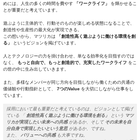
めには、人生の多くの時間を費やす
「ワークライフ」
を輝かせるこ
とが重要だと考えています。
遊ぶように主体的で、行動そのものが楽しめる状態になることで、
創造性や生産性の最大化が実現できる。
この想いから、マツリカは
「創造性高く遊ぶように働ける環境を創
る」
というビジョンを掲げています。
人とテクノロジーの力を掛け合わせ、単なる効率化を目指すのでは
なく、
もっと自由で、もっと創造的で、充実したワークライフ
をこ
の世の中に生み出していきます。
また、多様なメンバーが同じ方向を目指しながら働くための共通の
価値観や行動指針として、
7つのValue
を大切にしながら仕事をし
ています。
採用において最も重要だと考えているのは、ビジョンとして掲げ
ている 「
創造性高く遊ぶように働ける環境を創る」
という
マツ
リカが実現したい未来への共感
があるか、そして
その未来を自
分自身で実現したいという意思
があるか、ですね。
また、
バリューへの共感
も大事ですね。