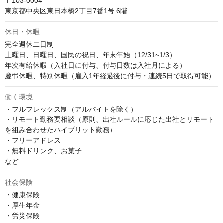
〒103-0004

東京都中央区東日本橋2丁目7番1号 6階
休日・休暇
完全週休二日制

土曜日、日曜日、国民の祝日、年末年始（12/31~1/3）

年次有給休暇（入社日に付与、付与日数は入社月による）

慶弔休暇、特別休暇（雇入1年経過後に付与・連続5日で取得可能）
働く環境
・フルフレックス制（アルバイトを除く）

・リモート勤務要相談（原則、出社ルールに応じた出社とリモート
を組み合わせたハイブリット勤務）

・フリーアドレス

・無料ドリンク、お菓子

など
社会保険
・健康保険

・厚生年金

・労災保険
