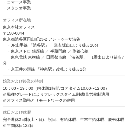
・コマース事業

・スタジオ事業
オフィス所在地
東京本社オフィス

〒150‐0044 

東京都渋谷区円山町23-2 アレトゥーサ渋谷

　・JR山手線 「渋谷駅」 　道玄坂出口より徒歩10分

　・東京メトロ 銀座線 ／ 半蔵門線 ／ 副都心線

　　東急電鉄 東横線 ／ 田園都市線 「渋谷駅」　1番出口より徒歩7
分

　・京王井の頭線 「神泉駅」改札より徒歩1分
始業および終業の時刻
10：00～19：00（内休憩1時間/コアタイム10:00〜12:00）

※職種/グレードによりフレックスタイム制/裁量労働制適用

※オフィス勤務とリモートワークの併用
休日および休暇
完全週休2日制(土・日)、祝日、有給休暇、年末年始休暇、慶弔休暇

※年間休日122日
