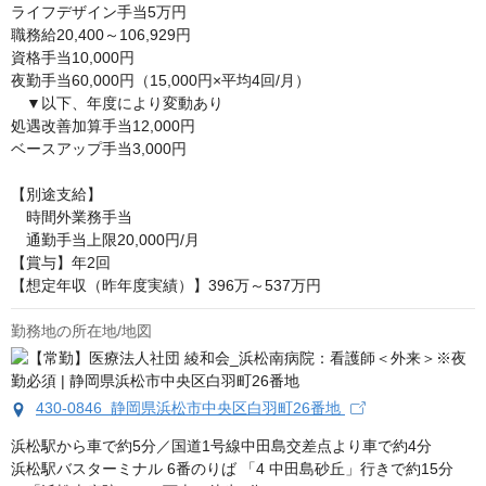
ライフデザイン手当5万円

職務給20,400～106,929円

資格手当10,000円

夜勤手当60,000円（15,000円×平均4回/月）

　▼以下、年度により変動あり

処遇改善加算手当12,000円

ベースアップ手当3,000円

【別途支給】

　時間外業務手当

　通勤手当上限20,000円/月

【賞与】年2回

【想定年収（昨年度実績）】396万～537万円
勤務地の所在地/地図
430-0846 静岡県浜松市中央区白羽町26番地
浜松駅から車で約5分／国道1号線中田島交差点より車で約4分

浜松駅バスターミナル 6番のりば 「4 中田島砂丘」行きで約15分