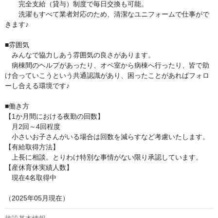
　　完全支給（貸与）制度で毎日交換も可能。

　　洗濯もすべて業者対応のため、清潔なユニフォームで仕事がで
きます♪

■雰囲気

　みんなで協力しあう雰囲気の良さがあります。

　病棟間のヘルプがあったり、オペ室から病棟へ行ったり、皆で助
け合っていこうという共通認識があり、困ったことがあればフォロ
ーし合える環境です♪

■働き方

【1か月間における夜勤の回数】

　月2回～4回程度

　小さいお子さんがいる場合は回数を減らすなど考慮いたします。

【有給取得方法】

　上長に相談。とりわけ特別な事情がない限り承認しています。

【産休育休実績人数】

　現在4名取得中

（2025年05月現在）