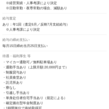
　※経営実績・人事考課により決定

　※日勤常勤・夜専常勤の場合、減額あり
給与査定
あり：年1回（査定6月／反映7月支給給与）

　※人事考課により決定
給与の締め支払い
毎月15日締め当月25日支払い
待遇・福利厚生 等
・マイカー通勤可／無料駐車場あり

・通勤手当あり（上限月額:20,000円まで）

・制服貸与あり

・社員食堂あり

・託児所あり

・寮なし

・引越し手当あり

・単身赴任者住宅手当あり（規定による）

・確定拠出型年金制度あり

・1時間単位で有給取得可
