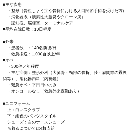
■主な疾患

　・整形（骨粗しょう症や骨折における人口関節手術を受けた方)

　・消化器系（潰瘍性大腸炎やクローン病）

　・認知症、脳梗塞、ターミナルケア

■平均在院日数：13日程度

■外来

　・患者数　：140名前後/日

　・救急搬送：1,000台以上/年

■オペ

　・300件／年程度

　・主な症例：整形外科（大腿骨・頸部の骨折、膝・肩関節の置換
術等）、消化器内科（内視鏡）

　・緊急オペ：平日日中のみ

　・オンコールなし（救急外来夜勤あり）

■ユニフォーム

　上：白いスクラブ　

　下：紺色のパンツスタイル

　シューズ：白のナースシューズ

　※着衣については4枚支給
