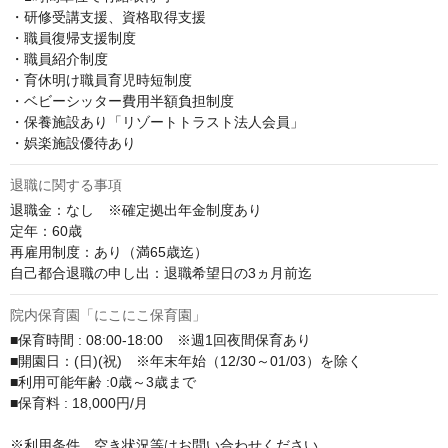
・研修受講支援、資格取得支援

・職員復帰支援制度

・職員紹介制度

・育休明け職員育児時短制度

・ベビーシッター費用半額負担制度

・保養施設あり「リゾートトラスト法人会員」

・娯楽施設優待あり
退職に関する事項
退職金：なし　※確定拠出年金制度あり

定年：60歳

再雇用制度：あり（満65歳迄）

自己都合退職の申し出：退職希望日の3ヵ月前迄
院内保育園「にこにこ保育園」
■保育時間 : 08:00-18:00　※週1回夜間保育あり

■開園日：(日)(祝)　※年末年始（12/30～01/03）を除く

■利用可能年齢 :0歳～3歳まで

■保育料 : 18,000円/月

※利用条件、空き状況等はお問い合わせください