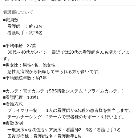
看護部について
■職員数

　看護師　：約73名

　看護助手：約28名

■平均年齢：37歳

　30代～40代がメイン　最近では20代の看護師さんも増えていま
す。

■男女比：男性4名、他女性

　急性期病院から転職して来られる方が多いです。

■平均勤続年数：約7年

■カルテ：電子カルテ（SBS情報システム「プライムカルテ」）

■看護配置：10対1

■看護方式：

　プライマリー制　：1人の看護師が6名程の患者様を担当します。

　チームナーシング：2チームで患者様のサポートを行います。

■夜勤体制

　一般病床×地域包括ケア病床：看護師2～3名／看護助手1名

　回復期病棟：看護師2名／看護助手1名
