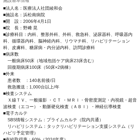
施設基本情報
■法人名：医療法人社団綾和会

■施設名：浜松南病院

■開　設：2006年4月1日

■院　長：野﨑 晃

■診療科目：内科、整形外科、外科、救急科、泌尿器科、呼吸器内
科、循環器内科、脳神経内科、リウマチ科、リハビリテーション
科、皮膚科、糖尿病・内分泌内科、訪問診療科

■病床数

　一般病床50床（地域包括ケア病床23床含む）

　回復期病床100床（50床×2病棟）

■外来

　患者数　：140名前後/日

　救急搬送：1,000台以上/年

■検査システム

　Ｘ線ＴＶ、一般撮影 ・ＣＴ ・ＭＲＩ・骨密度測定・内視鏡・超音
波検査（エコー）・動脈硬化検査（ＡＢＩ）・神経伝導検査

■電子カルテ

　SBS情報システム：プライムカルテ（院内共通）

　リハビリシステム：タックリハビリテーション支援システム（リ
ハビリ予定管理）

■有給取得率：60%（2024年度）
