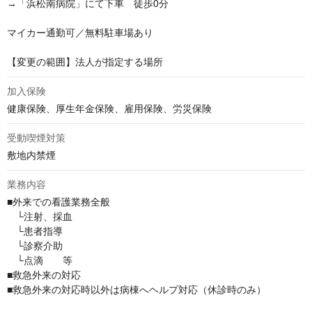
→「浜松南病院」にて下車　徒歩0分

マイカー通勤可／無料駐車場あり

【変更の範囲】法人が指定する場所
加入保険
健康保険、厚生年金保険、雇用保険、労災保険
受動喫煙対策
敷地内禁煙
業務内容
■外来での看護業務全般

　└注射、採血　

　└患者指導

　└診察介助

　└点滴　　等

■救急外来の対応

■救急外来の対応時以外は病棟へヘルプ対応（休診時のみ）
