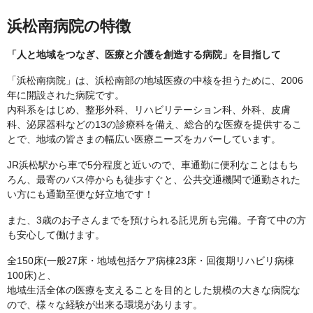
浜松南病院の特徴
「人と地域をつなぎ、医療と介護を創造する病院」を目指して
「浜松南病院」は、浜松南部の地域医療の中核を担うために、2006
年に開設された病院です。
内科系をはじめ、整形外科、リハビリテーション科、外科、皮膚
科、泌尿器科などの13の診療科を備え、総合的な医療を提供するこ
とで、地域の皆さまの幅広い医療ニーズをカバーしています。
JR浜松駅から車で5分程度と近いので、車通勤に便利なことはもち
ろん、最寄のバス停からも徒歩すぐと、公共交通機関で通勤された
い方にも通勤至便な好立地です！
また、3歳のお子さんまでを預けられる託児所も完備。子育て中の方
も安心して働けます。
全150床(一般27床・地域包括ケア病棟23床・回復期リハビリ病棟
100床)と、
地域生活全体の医療を支えることを目的とした規模の大きな病院な
ので、様々な経験が出来る環境があります。