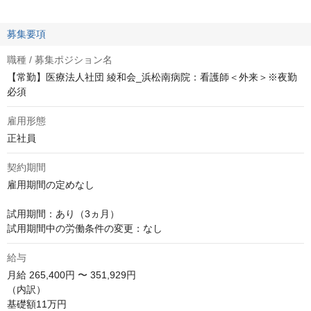
募集要項
職種 / 募集ポジション名
【常勤】医療法人社団 綾和会_浜松南病院：看護師＜外来＞※夜勤
必須
雇用形態
正社員
契約期間
雇用期間の定めなし

試用期間：あり（3ヵ月）

試用期間中の労働条件の変更：なし
給与
月給
265,400円 〜 351,929円
（内訳）

基礎額11万円
