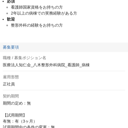
必須
看護師国家資格をお持ちの方
2年以上の病棟での実務経験がある方
歓迎
整形外科の経験をお持ちの方
募集要項
職種 / 募集ポジション名
医療法人知仁会_八木整形外科病院_看護師_病棟
雇用形態
正社員
契約期間
期間の定め：無

【試用期間】

有無：有（3ヶ月）

試用期間中の条件の変更：無