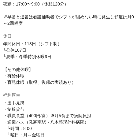
夜勤：17:00〜9:00（休憩120分）

※早番と遅番は看護補助者でシフトが組めない時に発生し頻度は月0
～2回程度
休日
年間休日：113日（シフト制）

└公休107日

└夏季・冬季特別休暇6日

【その他休暇】

・有給休暇

・育児休暇（取得、復帰の実績あり）
福利厚生
・慶弔見舞

・制服貸与

・職員食堂（400円/食）※月5食まで病院負担

・送迎バス（発寒南駅～八木整形外科病院）

　└時間：8:00

　└曜日：月～金曜日