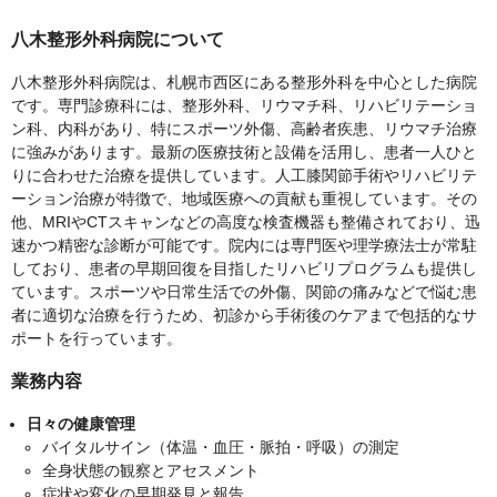
八木整形外科病院について
八木整形外科病院は、札幌市西区にある整形外科を中心とした病院
です。専門診療科には、整形外科、リウマチ科、リハビリテーショ
ン科、内科があり、特にスポーツ外傷、高齢者疾患、リウマチ治療
に強みがあります。最新の医療技術と設備を活用し、患者一人ひと
りに合わせた治療を提供しています。人工膝関節手術やリハビリテ
ーション治療が特徴で、地域医療への貢献も重視しています。その
他、MRIやCTスキャンなどの高度な検査機器も整備されており、迅
速かつ精密な診断が可能です。院内には専門医や理学療法士が常駐
しており、患者の早期回復を目指したリハビリプログラムも提供し
ています。スポーツや日常生活での外傷、関節の痛みなどで悩む患
者に適切な治療を行うため、初診から手術後のケアまで包括的なサ
ポートを行っています。
業務内容
日々の健康管理
バイタルサイン（体温・血圧・脈拍・呼吸）の測定
全身状態の観察とアセスメント
症状や変化の早期発見と報告