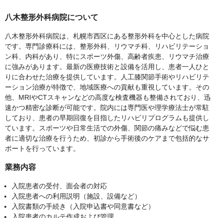
八木整形外科病院について
八木整形外科病院は、札幌市西区にある整形外科を中心とした病院
です。専門診療科には、整形外科、リウマチ科、リハビリテーショ
ン科、内科があり、特にスポーツ外傷、高齢者疾患、リウマチ治療
に強みがあります。最新の医療技術と設備を活用し、患者一人ひと
りに合わせた治療を提供しています。人工膝関節手術やリハビリテ
ーション治療が特徴で、地域医療への貢献も重視しています。その
他、MRIやCTスキャンなどの高度な検査機器も整備されており、迅
速かつ精密な診断が可能です。院内には専門医や理学療法士が常駐
しており、患者の早期回復を目指したリハビリプログラムも提供し
ています。スポーツや日常生活での外傷、関節の痛みなどで悩む患
者に適切な治療を行うため、初診から手術後のケアまで包括的なサ
ポートを行っています。
業務内容
入院患者の受付、面会者の対応
入院患者への利用説明（施設、設備など）
入院書類の手続き（入院申込書や同意書など）
入院患者のカルテ作成および管理