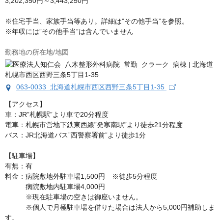
3,202,350円～3,443,250円

※住宅手当、家族手当等あり。詳細は”その他手当”を参照。

※年収には”その他手当”は含んでいません
勤務地の所在地/地図
063-0033 北海道札幌市西区西野三条5丁目1-35
【アクセス】

車：JR”札幌駅”より車で20分程度

電車：札幌市営地下鉄東西線”発寒南駅”より徒歩21分程度

バス：JR北海道バス”西警察署前”より徒歩1分

【駐車場】

有無：有

料金：病院敷地外駐車場1,500円　※徒歩5分程度

　　　病院敷地内駐車場4,000円

　　　※現在駐車場の空きは御座いません。

　　　※個人で月極駐車場を借りた場合は法人から5,000円補助しま
す。