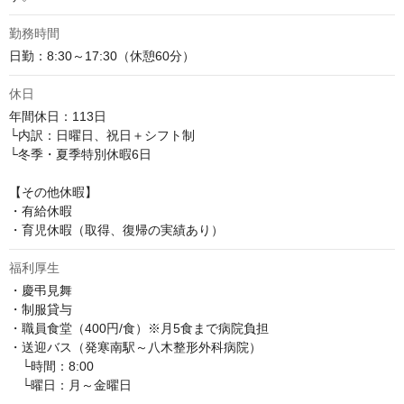
勤務時間
日勤：8:30～17:30（休憩60分）
休日
年間休日：113日

└内訳：日曜日、祝日＋シフト制

└冬季・夏季特別休暇6日

【その他休暇】

・有給休暇

・育児休暇（取得、復帰の実績あり）
福利厚生
・慶弔見舞

・制服貸与

・職員食堂（400円/食）※月5食まで病院負担

・送迎バス（発寒南駅～八木整形外科病院）

　└時間：8:00

　└曜日：月～金曜日