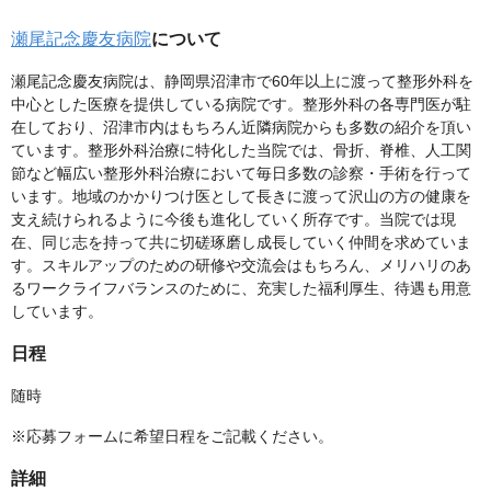
瀬尾記念慶友病院
について
瀬尾記念慶友病院は、静岡県沼津市で60年以上に渡って整形外科を
中心とした医療を提供している病院です。整形外科の各専門医が駐
在しており、沼津市内はもちろん近隣病院からも多数の紹介を頂い
ています。整形外科治療に特化した当院では、骨折、脊椎、人工関
節など幅広い整形外科治療において毎日多数の診察・手術を行って
います。地域のかかりつけ医として長きに渡って沢山の方の健康を
支え続けられるように今後も進化していく所存です。当院では現
在、同じ志を持って共に切磋琢磨し成長していく仲間を求めていま
す。スキルアップのための研修や交流会はもちろん、メリハリのあ
るワークライフバランスのために、充実した福利厚生、待遇も用意
しています。
日程
随時
※応募フォームに希望日程をご記載ください。
詳細