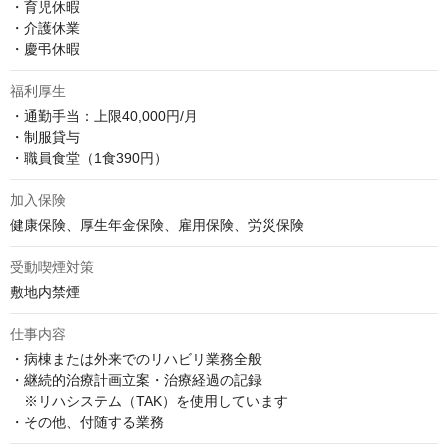
・育児休暇

・介護休業

・慶弔休暇
福利厚生
・通勤手当：上限40,000円/月

・制服貸与

・職員食堂（1食390円）
加入保険
健康保険、厚生年金保険、雇用保険、労災保険
受動喫煙対策
敷地内禁煙
仕事内容
・病棟または外来でのリハビリ業務全般

・継続的治療計画立案・治療経過の記録 

　※リハシステム（TAK）を使用しています

・その他、付随する業務