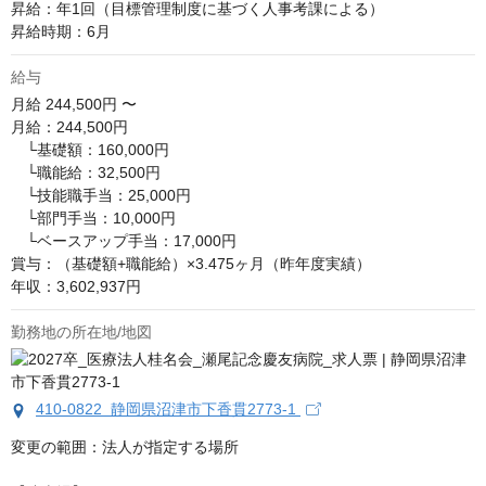
昇給：年1回（目標管理制度に基づく人事考課による）

昇給時期：6月
給与
月給
244,500円 〜
月給：244,500円

　└基礎額：160,000円

　└職能給：32,500円

　└技能職手当：25,000円

　└部門手当：10,000円

　└ベースアップ手当：17,000円

賞与：（基礎額+職能給）×3.475ヶ月（昨年度実績）

年収：3,602,937円
勤務地の所在地/地図
410-0822 静岡県沼津市下香貫2773-1
変更の範囲：法人が指定する場所
