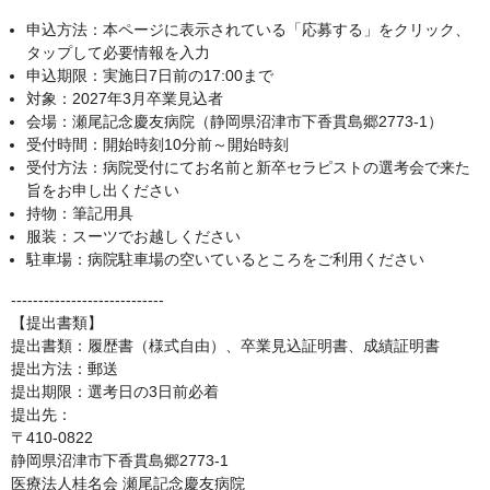
申込方法：本ページに表示されている「応募する」をクリック、
タップして必要情報を入力
申込期限：実施日7日前の17:00まで
対象：2027年3月卒業見込者
会場：瀬尾記念慶友病院（静岡県沼津市下香貫島郷2773-1）
受付時間：開始時刻10分前～開始時刻
受付方法：病院受付にてお名前と新卒セラピストの選考会で来た
旨をお申し出ください
持物：筆記用具
服装：スーツでお越しください
駐車場：病院駐車場の空いているところをご利用ください
‐‐‐‐‐‐‐‐‐‐‐‐‐‐‐‐‐‐‐‐‐‐‐‐‐‐‐‐
【提出書類】
提出書類：履歴書（様式自由）、卒業見込証明書、成績証明書
提出方法：郵送
提出期限：選考日の3日前必着
提出先：
〒410-0822
静岡県沼津市下香貫島郷2773-1
医療法人桂名会 瀬尾記念慶友病院