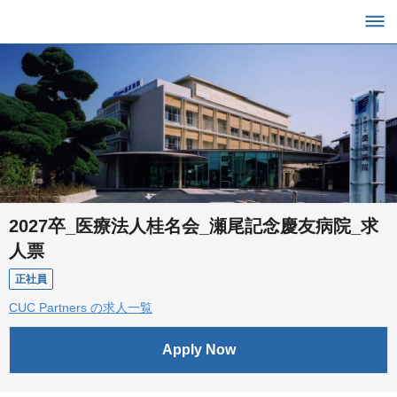
2027卒_医療法人桂名会_瀬尾記念慶友病院_求
人票
正社員
CUC Partners の求人一覧
Apply Now