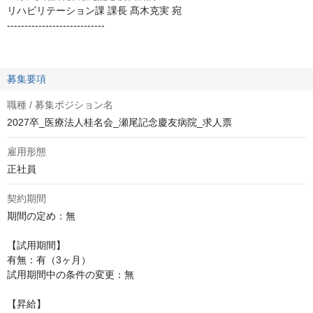
リハビリテーション課 課長 髙木克実 宛
‐‐‐‐‐‐‐‐‐‐‐‐‐‐‐‐‐‐‐‐‐‐‐‐‐‐‐‐
募集要項
職種 / 募集ポジション名
2027卒_医療法人桂名会_瀬尾記念慶友病院_求人票
雇用形態
正社員
契約期間
期間の定め：無

【試用期間】

有無：有（3ヶ月）

試用期間中の条件の変更：無

【昇給】
