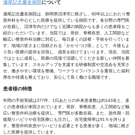
瀬尾記念慶友病院
について
瀬尾記念慶友病院は、静岡県沼津市に根ざし、60年以上にわたり整
形外科を中心とした医療を提供している病院です。各分野の専門医
が在籍し、沼津市内だけでなく近隣の病院からも多くの患者様をご
紹介いただいています。当院では、骨折、脊椎疾患、人工関節など
幅広い整形外科治療に対応し、毎日多くの診察・手術を行っていま
す。地域の皆さまに信頼される「かかりつけ医」として、今後もよ
り良い医療の提供を目指し、成長を続けてまいります。現在、当院
ではともに成長し、医療の現場で活躍してくださる新しい仲間を募
集しています。スキルアップを支援する研修制度や交流会を充実さ
せ、働きやすい環境を整備。ワークライフバランスを重視した福利
厚生や待遇も整えており、安心して長く働ける職場です。
患者様の特徴
年間の手術実績は377件、1日あたりの外来患者数は約143名と、多
くの患者様が来院されています。骨折、脊椎疾患、人工関節など幅
広い整形外科治療を提供し、専門医が多数在籍。また、急性期・回
復期リハビリや在宅医療にも注力し、在宅復帰率は91％を誇りま
す。整形外科疾患やリハビリを必要とする患者が多く、地域に根ざ
した医療を提供しています。