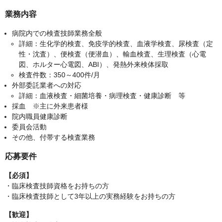
業務内容
病院内での検査技師業務全般
詳細：生化学的検査、免疫学的検査、血液学検査、尿検査（定
性・沈査）、便検査（便潜血）、輸血検査、生理検査（心電
図、ホルター心電図、ABI）、発熱外来検体採取
検査件数：350～400件/月
外部委託業者への対応
詳細：血液検査・細菌培養・病理検査・健康診断 等
採血 ※主に外来患者様
院内職員健康診断
委員会活動
その他、付帯する検査業務
応募要件
【必須】
・臨床検査技師資格をお持ちの方
・臨床検査技師として3年以上の実務経験をお持ちの方
【歓迎】