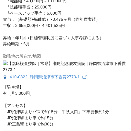
　└職能給：40,000円～101,000円

　└技能職手当：25,000円

　└ベースアップ手当：5,000円

賞与：（基礎額+職能給）×3.475ヶ月（昨年度実績）

年収：3,655,000円～4,401,525円

昇給：年1回（目標管理制度に基づく人事考課による）

昇給時期：6月
勤務地の所在地/地図
410-0822 静岡県沼津市下香貫2773-1
【駐車場】

有（月3,000円）

【アクセス】

・JR沼津駅よりバスで約15分「牛臥入口」下車徒歩約1分

・JR沼津駅より車で約15分

・JR三島駅より車で約30分