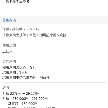
・輸血検査経験者
募集要項
職種 / 募集ポジション名
【臨床検査技師｜常勤】瀬尾記念慶友病院
雇用形態
正社員
契約期間
雇用期間の定め：なし

試用期間：3ヶ月

試用期間中の労働条件：同条件
給与
月給
23万円 〜 29.1万円
月給：230,000円～291,000円

　└基礎額：160,000円
