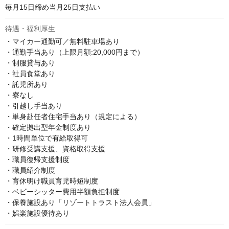
毎月15日締め当月25日支払い
待遇・福利厚生
・マイカー通勤可／無料駐車場あり

・通勤手当あり（上限月額:20,000円まで）

・制服貸与あり

・社員食堂あり

・託児所あり

・寮なし

・引越し手当あり

・単身赴任者住宅手当あり（規定による）

・確定拠出型年金制度あり

・1時間単位で有給取得可

・研修受講支援、資格取得支援

・職員復帰支援制度

・職員紹介制度

・育休明け職員育児時短制度

・ベビーシッター費用半額負担制度

・保養施設あり「リゾートトラスト法人会員」

・娯楽施設優待あり