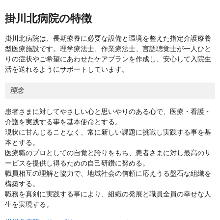
掛川北病院の特徴
掛川北病院は、長期療養に必要な設備と環境を整えた指定介護療養
型医療施設です。理学療法士、作業療法士、言語聴覚士が一人ひと
りの症状やご希望にあわせたケアプランを作成し、安心して入院生
活を送れるようにサポートしています。
理念
患者さまに対してやさしい心と思いやりのある心で、医療・看護・
介護を実践する事を基本使命とする。
現状に甘んじることなく、常に新しい課題に挑戦し実践する事を基
本とする。
医療職のプロとしての自覚と誇りをもち、患者さまに対し最高のサ
ービスを提供し得るための自己研鑽に努める。
職員相互の理解と協力で、地域社会の信頼に応えうる盤石な組織を
構築する。
職務を真剣に実践する事により、組織の発展と職員全員の幸せな人
生を実現する。