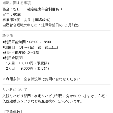
退職に関する事項
職金：なし　※確定拠出年金制度あり

定年：60歳

再雇用制度：あり（満65歳迄）

自己都合退職の申し出：退職希望日の3ヵ月前迄
託児所
■利用可能時間：08:00～18:00

■開園日：(月)～(金)、第一第三(土)

■利用可能年齢 :0～3歳

■利用金額/月

　1人目：18,000円（限度額）　

　2人目：  9,000円（限度額）

※利用条件、空き状況等はお問い合わせください
リハ科について
入院リハビリ部門・在宅リハビリ部門に分かれていますが、在宅・
入院連携カンファなど相互連携をはかっています。

【平均年齢】
