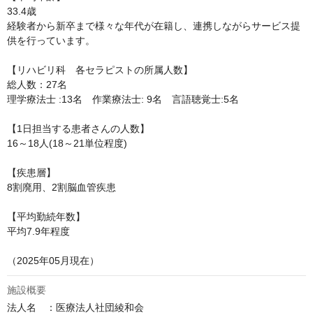
33.4歳

経験者から新卒まで様々な年代が在籍し、連携しながらサービス提
供を行っています。

【リハビリ科　各セラピストの所属人数】

総人数：27名

理学療法士 :13名　作業療法士: 9名　言語聴覚士:5名

【1日担当する患者さんの人数】

16～18人(18～21単位程度)

【疾患層】

8割廃用、2割脳血管疾患

【平均勤続年数】

平均7.9年程度

（2025年05月現在）
施設概要
法人名　：医療法人社団綾和会
