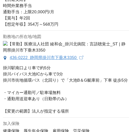
時間外業務手当 

通勤手当：上限20,000円/月 

【賞与】年2回 

【想定年収】354万～568万円
勤務地の所在地/地図
436-0222 静岡県掛川市下垂木3350
掛川駅南口より車で約5分

掛川バイパス大池ICから車で3分

掛川市街地循環バス（北回り）で「大池B＆G艇庫前」下車 徒歩5分

・マイカー通勤可／駐車場無料

・通勤用送迎車あり（日勤帯のみ）

【変更の範囲】法人が指定する場所
加入保険
健康保険、厚生年金保険、雇用保険、労災保険