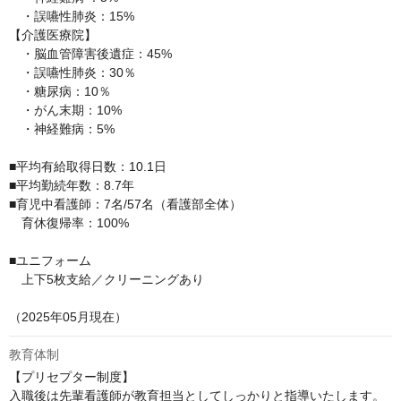
　・誤嚥性肺炎：15%

【介護医療院】

　・脳血管障害後遺症：45%

　・誤嚥性肺炎：30％

　・糖尿病：10％

　・がん末期：10%

　・神経難病：5%

■平均有給取得日数：10.1日

■平均勤続年数：8.7年

■育児中看護師：7名/57名（看護部全体）

　育休復帰率：100%

■ユニフォーム

　上下5枚支給／クリーニングあり

（2025年05月現在）
教育体制
【プリセプター制度】

入職後は先輩看護師が教育担当としてしっかりと指導いたします。
