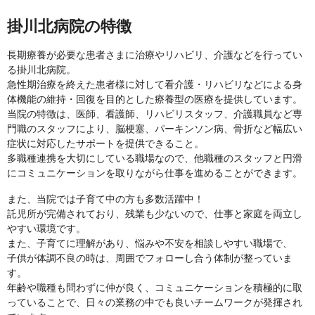
掛川北病院の特徴
長期療養が必要な患者さまに治療やリハビリ、介護などを行ってい
る掛川北病院。
急性期治療を終えた患者様に対して看介護・リハビリなどによる身
体機能の維持・回復を目的とした療養型の医療を提供しています。
当院の特徴は、医師、看護師、リハビリスタッフ、介護職員など専
門職のスタッフにより、脳梗塞、パーキンソン病、骨折など幅広い
症状に対応したサポートを提供できること。
多職種連携を大切にしている職場なので、他職種のスタッフと円滑
にコミュニケーションを取りながら仕事を進めることができます。
また、当院では子育て中の方も多数活躍中！
託児所が完備されており、残業も少ないので、仕事と家庭を両立し
やすい環境です。
また、子育てに理解があり、悩みや不安を相談しやすい職場で、
子供が体調不良の時は、周囲でフォローし合う体制が整っていま
す。
年齢や職種も問わずに仲が良く、コミュニケーションを積極的に取
っていることで、日々の業務の中でも良いチームワークが発揮され