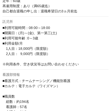
定年：60歳

再雇用制度：あり（満65歳迄）

自己都合退職の申し出：退職希望日の3ヵ月前迄
託児所
■利用可能時間：08:00～18:00

■開園日：(月)～(金)、第一第三(土)

■利用可能年齢 :0～3歳

■利用金額/月

　1人目：18,000円（限度額）　

　2人目：  9,000円（限度額）

※利用条件、空き状況等はお問い合わせください
看護部情報
■看護方式：チームナーシング／機能別看護　

■カルテ：電子カルテ（ワイズマン）

■職員数

　総数：約194名

　看護師：57名
