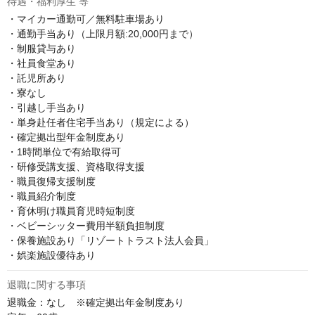
待遇・福利厚生 等
・マイカー通勤可／無料駐車場あり

・通勤手当あり（上限月額:20,000円まで）

・制服貸与あり

・社員食堂あり

・託児所あり

・寮なし

・引越し手当あり

・単身赴任者住宅手当あり（規定による）

・確定拠出型年金制度あり

・1時間単位で有給取得可

・研修受講支援、資格取得支援

・職員復帰支援制度

・職員紹介制度

・育休明け職員育児時短制度

・ベビーシッター費用半額負担制度

・保養施設あり「リゾートトラスト法人会員」

・娯楽施設優待あり
退職に関する事項
退職金：なし　※確定拠出年金制度あり
