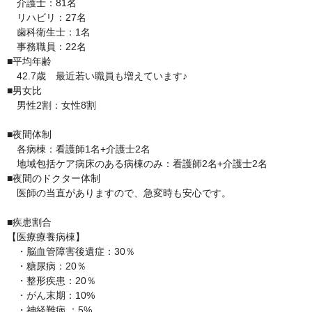
　介護士：81名

　リハビリ：27名

　歯科衛生士：1名

　事務職員：22名

■平均年齢

　42.7歳　最近若い職員も増えています♪

■男女比

　男性2割：女性8割

■夜間体制

　各病棟：看護師1名+介護士2名

　地域包括ケア病床のある病棟のみ：看護師2名+介護士2名

■夜間のドクター体制

　医師の当直がありますので、急変時も安心です。

■疾患割合

【医療療養病棟】

　・脳血管障害後遺症：30％

　・糖尿病：20％

　・整形疾患：20％

　・がん末期：10%　

　・神経難病 ：5%
