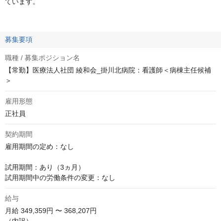
ています。
募集要項
職種 / 募集ポジション名
【常勤】医療法人社団 綾和会_掛川北病院：看護師＜病棟主任候補
＞
雇用形態
正社員
契約期間
雇用期間の定め：なし

試用期間：あり（3ヵ月）

試用期間中の労働条件の変更：なし
給与
月給
349,359円 〜 368,207円