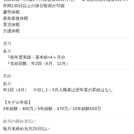
年間130日以上の休日取得が可能

慶弔休暇

産前産後休暇

育児休暇

介護休暇
賞与
あり

　└前年度実績：基本給×4ヶ月分

　└支給回数：年2回（6月、12月）
昇給
あり

年1回（4月）　※但し1～3月入職者は翌年度の昇給はなし

【モデル年収】

3年経験：400万／5年経験：470万／10年経験550万
給与の締め支払い
毎月末締め当月25日払い