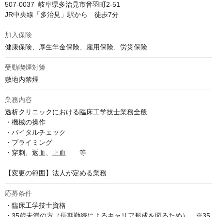
507-0037  岐阜県多治見市音羽町2-51

JR中央線「多治見」駅から　徒歩7分
加入保険
健康保険、厚生年金保険、雇用保険、労災保険
受動喫煙対策
敷地内禁煙
業務内容
透析クリニックにおける臨床工学技士業務全般

・機械の操作

・バイタルチェック

・プライミング

・穿刺、返血、止血　　等

【変更の範囲】法人が定める業務
応募条件
・臨床工学技士資格

・35歳未満の方（長期勤続によるキャリア形成を図るため）　※35