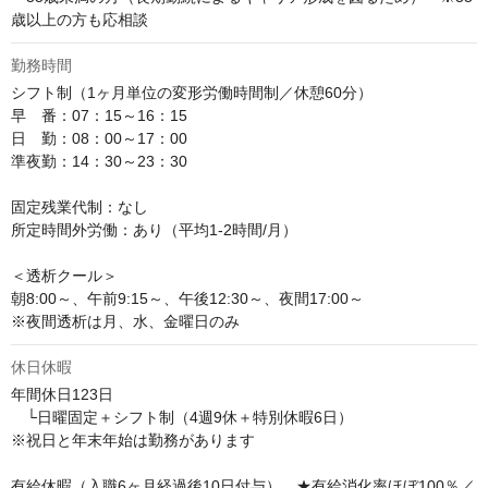
歳以上の方も応相談
勤務時間
シフト制（1ヶ月単位の変形労働時間制／休憩60分）

早　番：07：15～16：15

日　勤：08：00～17：00

準夜勤：14：30～23：30

固定残業代制：なし

所定時間外労働：あり（平均1-2時間/月）

＜透析クール＞

朝8:00～、午前9:15～、午後12:30～、夜間17:00～

※夜間透析は月、水、金曜日のみ
休日休暇
年間休日123日

　└日曜固定＋シフト制（4週9休＋特別休暇6日）

※祝日と年末年始は勤務があります

有給休暇（入職6ヶ月経過後10日付与）　★有給消化率ほぼ100％／