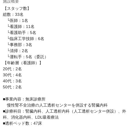
施設概要
【スタッフ数】

総数：33名

　└医師：1名

　└看護師：11名

　└看護助手：5名

　└臨床工学技師：6名

　└事務部：3名

　└清掃：2名

　└運転手：5名（委託）

【年齢層（看護師）】

20代：2名

30代：4名

40代：3名

50代：2名

■事業内容：無床診療所

　慢性腎不全治療の人工透析センターを併設する腎臓内科

■診療科目：腎臓内科、人工透析内科（人工透析センター併設）、外
科、消化器内科、LDL吸着療法

■透析ベッド数：47床
