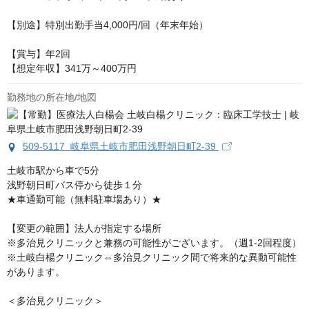
【別途】特別出勤手当4,000円/回（年末年始）

【賞与】年2回

【想定年収】341万～400万円
勤務地の所在地/地図
509-5117 岐阜県土岐市肥田浅野朝日町2-39
土岐市駅から車で5分

浅野朝日町バス停から徒歩１分

★車通勤可能（無料駐車場あり）★

【変更の範囲】法人が指定する場所

※多治見クリニックと兼務の可能性がございます。（週1-2回程度）

※土岐白楊クリニック⇔多治見クリニック間で将来的な異動可能性
があります。

＜多治見クリニック＞
