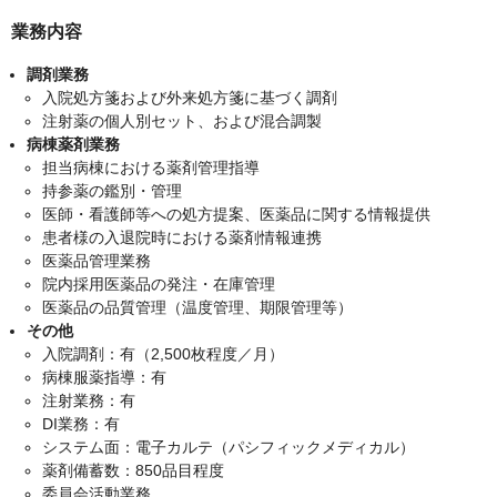
業務内容
調剤業務
入院処方箋および外来処方箋に基づく調剤
注射薬の個人別セット、および混合調製
病棟薬剤業務
担当病棟における薬剤管理指導
持参薬の鑑別・管理
医師・看護師等への処方提案、医薬品に関する情報提供
患者様の入退院時における薬剤情報連携
医薬品管理業務
院内採用医薬品の発注・在庫管理
医薬品の品質管理（温度管理、期限管理等）
その他
入院調剤：有（2,500枚程度／月）
病棟服薬指導：有
注射業務：有
DI業務：有
システム面：電子カルテ（パシフィックメディカル）
薬剤備蓄数：850品目程度
委員会活動業務