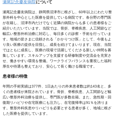
瀬尾記念慶友病院
について
瀬尾記念慶友病院は、静岡県沼津市に根ざし、60年以上にわたり整
形外科を中心とした医療を提供している病院です。各分野の専門医
が在籍し、沼津市内だけでなく近隣の病院からも多くの患者様をご
紹介いただいています。当院では、骨折、脊椎疾患、人工関節など
幅広い整形外科治療に対応し、毎日多くの診察・手術を行っていま
す。地域の皆さまに信頼される「かかりつけ医」として、今後もよ
り良い医療の提供を目指し、成長を続けてまいります。現在、当院
ではともに成長し、医療の現場で活躍してくださる新しい仲間を募
集しています。スキルアップを支援する研修制度や交流会を充実さ
せ、働きやすい環境を整備。ワークライフバランスを重視した福利
厚生や待遇も整えており、安心して長く働ける職場です。
患者様の特徴
年間の手術実績は377件、1日あたりの外来患者数は約143名と、多
くの患者様が来院されています。骨折、脊椎疾患、人工関節など幅
広い整形外科治療を提供し、専門医が多数在籍。また、急性期・回
復期リハビリや在宅医療にも注力し、在宅復帰率は91％を誇りま
す。整形外科疾患やリハビリを必要とする患者が多く、地域に根ざ
した医療を提供しています。