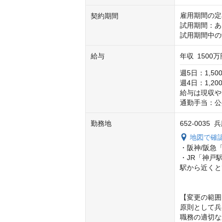
雇用期間の定
契約期間
試用期間：あ
試用期間中の
給与
年収
1500万
週5日：1,50
週4日：1,20
給与は現収や
通勤手当：公共
勤務地
652-003
地図で確
・阪神/阪急「
・JR「神戸駅
駅から近くと
【変更の範囲
原則として兵
職務の適切な