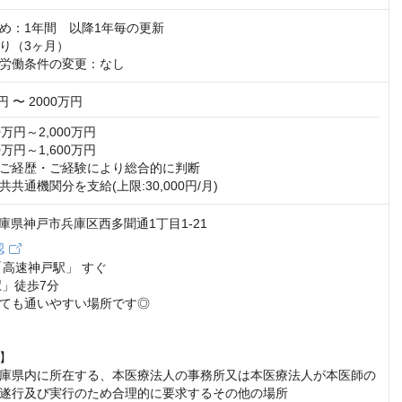
め：1年間　以降1年毎の更新

り（3ヶ月）

労働条件の変更：なし
円 〜 2000万円
0万円～2,000万円

0万円～1,600万円

ご経歴・ご経験により総合的に判断

共通機関分を支給(上限:30,000円/月)
5 兵庫県神戸市兵庫区西多聞通1丁目1-21
認
高速神戸駅」 すぐ

」徒歩7分

ても通いやすい場所です◎

】

庫県内に所在する、本医療法人の事務所又は本医療法人が本医師の

遂行及び実行のため合理的に要求するその他の場所