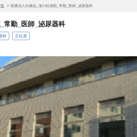
一覧
医療法人白楊会_湊の杜病院_常勤_医師_泌尿器科
_常勤_医師_泌尿器科
器科
正社員