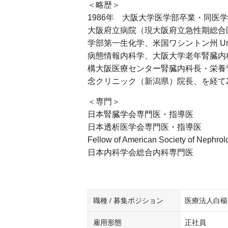
＜略歴＞
1986年 大阪大学医学部卒業・同医
大阪府立病院（現大阪府立急性期総合
学部第一生化学、米国ワシントン州 Universit
病態情報内科学、大阪大学老年腎臓内
構大阪医療センター腎臓内科長・栄養
念クリニック（新潟県）院長、を経て2
＜専門＞
日本腎臓学会専門医・指導医
日本透析医学会専門医・指導医
Fellow of American Society of Nephrol
日本内科学会総合内科専門医
職種 / 募集ポジション
医療法人白楊
雇用形態
正社員