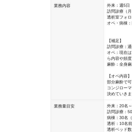
外来：週5日
業務内容
訪問診療（月
透析室フォロ
オペ・病棟：
【補足】

訪問診療：通
オペ：現在は
ら内容や頻度
麻酔：全身麻
【オペ内容】

部分麻酔で可
コンジローマ
決めていきま
外来：20名～3
業務量目安
訪問診療：5
病棟：30名
透析：10名前
透析ベッド数