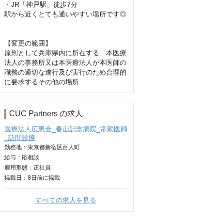
・JR「神戸駅」徒歩7分

駅から近くとても通いやすい場所です◎

【変更の範囲】

原則として兵庫県内に所在する、本医療
法人の事務所又は本医療法人が本医師の

職務の適切な遂行及び実行のため合理的
に要求するその他の場所
CUC Partners の求人
医療法人広恵会_春山記念病院_常勤医師
_訪問診療
勤務地：東京都新宿区百人町
給与：
応相談
雇用形態：正社員
掲載日：
8日
前に掲載
すべての求人を見る