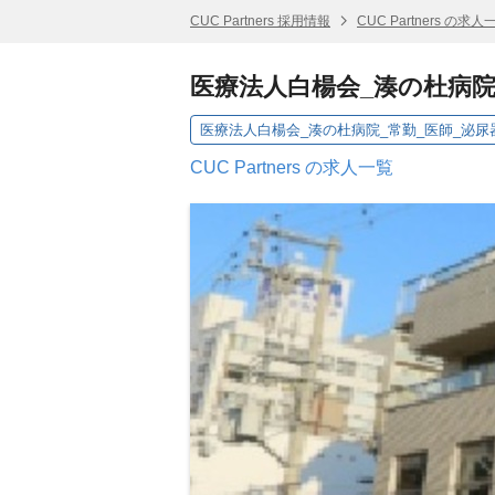
CUC Partners 採用情報
CUC Partners の求人
医療法人白楊会_湊の杜病院
医療法人白楊会_湊の杜病院_常勤_医師_泌尿
CUC Partners の求人一覧