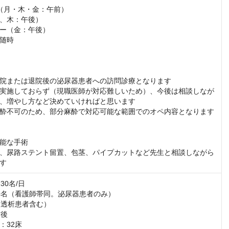
（月・木・金：午前）

、木：午後）　

ー（金：午後）

随時

院または退院後の泌尿器患者への訪問診療となります

実施しておらず（現職医師が対応難しいため）、今後は相談しなが
、増やし方など決めていければと思います

酔不可のため、部分麻酔で対応可能な範囲でのオペ内容となります

能な手術

、尿路ステント留置、包茎、パイプカットなど先生と相談しながら
す
0名/日

0名（看護師帯同。泌尿器患者のみ）

（透析患者含む）

後

：32床