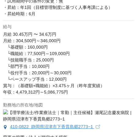
・試用期間中の条件の変更：無

・昇給：年1回（目標管理制度に基づく人事考課による）

・昇給時期：6月
給与
月給
30.45万円 〜 34.6万円
月給：304,500円～346,000円

　└基礎額：160,000円

　└職能給：77,500円～109,000円

　└技能職手当：25,000円

　└部門手当：10,000円

　└役付手当：20,000円～30,000円

　└ベースアップ手当：12,000円

賞与：（基礎額+職能給）×3.475ヶ月（昨年度実績）

年収：4,479,312円～5,086,775円
勤務地の所在地/地図
410-0822 静岡県沼津市下香貫島郷2773−1