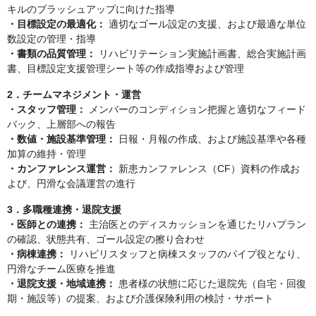
キルのブラッシュアップに向けた指導
・目標設定の最適化：
適切なゴール設定の支援、および最適な単位
数設定の管理・指導
・書類の品質管理：
リハビリテーション実施計画書、総合実施計画
書、目標設定支援管理シート等の作成指導および管理
2．チームマネジメント・運営
・スタッフ管理：
メンバーのコンディション把握と適切なフィード
バック、上層部への報告
・数値・施設基準管理：
日報・月報の作成、および施設基準や各種
加算の維持・管理
・カンファレンス運営：
新患カンファレンス（CF）資料の作成お
よび、円滑な会議運営の進行
3．多職種連携・退院支援
・医師との連携：
主治医とのディスカッションを通じたリハプラン
の確認、状態共有、ゴール設定の擦り合わせ
・病棟連携：
リハビリスタッフと病棟スタッフのパイプ役となり、
円滑なチーム医療を推進
・退院支援・地域連携：
患者様の状態に応じた退院先（自宅・回復
期・施設等）の提案、および介護保険利用の検討・サポート