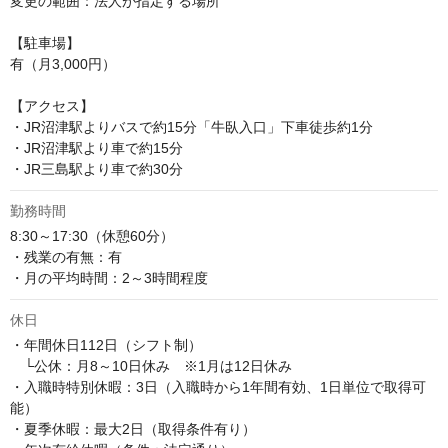
変更の範囲：法人が指定する場所

【駐車場】

有（月3,000円）

【アクセス】

・JR沼津駅よりバスで約15分「牛臥入口」下車徒歩約1分

・JR沼津駅より車で約15分

・JR三島駅より車で約30分
勤務時間
8:30～17:30（休憩60分）

・残業の有無：有

・月の平均時間：2～3時間程度
休日
・年間休日112日（シフト制）

　└公休：月8～10日休み　※1月は12日休み

・入職時特別休暇：3日（入職時から1年間有効、1日単位で取得可
能）

・夏季休暇：最大2日（取得条件有り）
