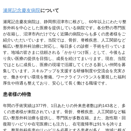
瀬尾記念慶友病院
について
瀬尾記念慶友病院は、静岡県沼津市に根ざし、60年以上にわたり整
形外科を中心とした医療を提供している病院です。各分野の専門医
が在籍し、沼津市内だけでなく近隣の病院からも多くの患者様をご
紹介いただいています。当院では、骨折、脊椎疾患、人工関節など
幅広い整形外科治療に対応し、毎日多くの診察・手術を行っていま
す。地域の皆さまに信頼される「かかりつけ医」として、今後もよ
り良い医療の提供を目指し、成長を続けてまいります。現在、当院
ではともに成長し、医療の現場で活躍してくださる新しい仲間を募
集しています。スキルアップを支援する研修制度や交流会を充実さ
せ、働きやすい環境を整備。ワークライフバランスを重視した福利
厚生や待遇も整えており、安心して長く働ける職場です。
患者様の特徴
年間の手術実績は377件、1日あたりの外来患者数は約143名と、多
くの患者様が来院されています。骨折、脊椎疾患、人工関節など幅
広い整形外科治療を提供し、専門医が多数在籍。また、急性期・回
復期リハビリや在宅医療にも注力し、在宅復帰率は91％を誇りま
す。整形外科疾患やリハビリを必要とする患者が多く、地域に根ざ