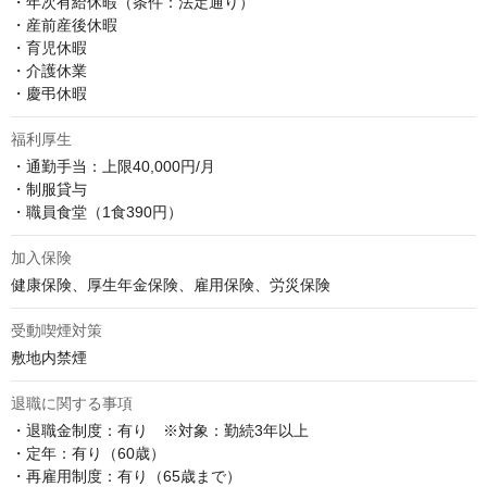
・年次有給休暇（条件：法定通り）

・産前産後休暇

・育児休暇

・介護休業

・慶弔休暇
福利厚生
・通勤手当：上限40,000円/月

・制服貸与

・職員食堂（1食390円）
加入保険
健康保険、厚生年金保険、雇用保険、労災保険
受動喫煙対策
敷地内禁煙
退職に関する事項
・退職金制度：有り　※対象：勤続3年以上

・定年：有り（60歳）

・再雇用制度：有り（65歳まで）
