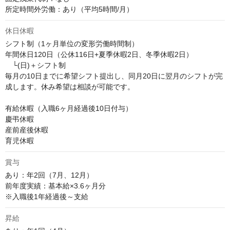
所定時間外労働：あり（平均5時間/月）
休日休暇
シフト制（1ヶ月単位の変形労働時間制）

年間休日120日（公休116日+夏季休暇2日、冬季休暇2日）

　└(日)＋シフト制

毎月の10日までに希望シフト提出し、同月20日に翌月のシフトが完
成します。休み希望は相談が可能です。

有給休暇（入職6ヶ月経過後10日付与）

慶弔休暇

産前産後休暇

育児休暇
賞与
あり：年2回（7月、12月）

前年度実績：基本給×3.6ヶ月分

※入職後1年経過後～支給
昇給