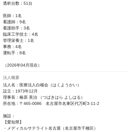
透析台数：51台

医師：1名　

看護師：9名　

看護助手：3名

臨床工学技士：4名　

管理栄養士：1名

事務：4名

運転手：8名

（2026年04月現在）
法人概要
法人名：医療法人白楊会（はくようかい）

設立：1973年12月

理事長：椿原 美治 （つばきはら よしはる）

所在地：〒465-0086　名古屋市名東区代万町3-11-2

施設：

【愛知県】

・メディカルサテライト名古屋（名古屋市千種区）
