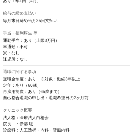
あり：年1回（4月）
給与の締め支払い
毎月末日締め当月25日支払い
手当・福利厚生 等
通勤手当：あり（上限3万円）

車通勤：不可

寮：なし

託児所：なし
退職に関する事項
退職金制度：あり　※対象：勤続3年以上

定年：あり（60歳）

再雇用制度：あり（65歳まで）

自己都合退職の申し出：退職希望日の2ヶ月前
クリニック概要
法人格：医療法人白楊会

院長　：伊藤 聡

診療科：人工透析・内科・腎臓内科
