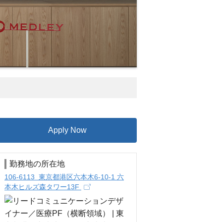
Apply Now
勤務地の所在地
106-6113 東京都港区六本木6-10-1 六
本木ヒルズ森タワー13F