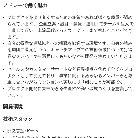
メドレーで働く魅力
プロダクトをより良くするための施策であれば様々な裁量が認め
られています。 企画立案・設計・開発・運用までチームを組んで
一貫して行い、上流工程からアウトプットまで携わることができ
ます。
自分の得意な領域以外への挑戦を歓迎する環境です。自身の強み
を周囲に還元しつつ、キャッチアップ中の技術領域については得
意なメンバーから還元してもらいながら開発を進めていただきま
す。
セールスやカスタマーサポートなど顧客接点を含めて全てをプロ
ダクトとして捉えており、事業に関わるあらゆるメンバーらと尊
重し合いながらミッションの実現に取り組むことが可能です。
プロダクト開発に集中できる生産性の高い環境づくりを意識して
います。
開発環境
技術スタック
開発言語: Kotlin
UI ツールキット: Android View / Jetpack Compose