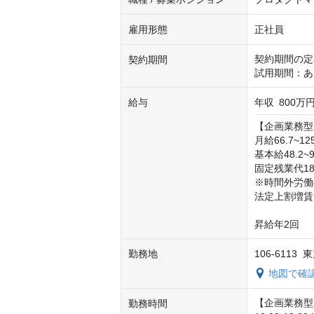
雇用形態
正社員
契約期間の定
契約期間
試用期間：あ
給与
年収
800万円
【企画業務型
月給66.7~12
基本給48.2~9
固定残業代18.
※時間外労働
法定上割増賃
昇給年2回
勤務地
106-6113
地図で確
【企画業務型
勤務時間