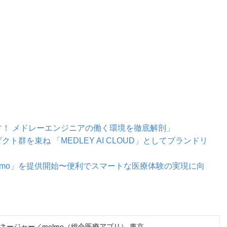
！ メドレーエンジニアの働く環境を徹底解剖」
群を束ね 「MEDLEY AI CLOUD」としてブランドリ
lmo」を提供開始〜便利でスマートな医療体験の実現に向
ネージャー／melmo（総合医療アプリ） 東京