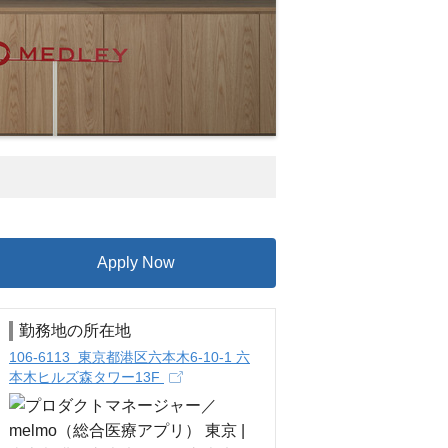
Apply Now
勤務地の所在地
106-6113 東京都港区六本木6-10-1 六
本木ヒルズ森タワー13F