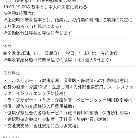
【専門業務型 / 企画業務型裁量労働制】

10:00-19:00を基本とし本人の決定に委ねる

※休憩1時間含む

※上記時間帯を基本とし、始業および終業の時間は従業員の決定に
より委ねる（当社規定による）

※労働区分は職種と職位に準じます
休日
完全週休2日制（土、日曜日）、祝日、年末年始、有給休暇

※年次有給休暇は時間単位での取得可能（最大5日まで）
福利厚生
・ヘルスサポート（健康診断、産業医・保健師への社内相談窓口、
心身の健康・介護/育児・医療に関する外部相談窓口、ストレスチェ
ック、インフルエンザ予防接種）

・ライフサポート（育児・介護休養、ベビーシッター利用割引券の
提供、親族の介護施設入居費用補助）

・健康保険組合の各種サービス（旅行費用の補助、保養所利用等）

・選択型確定拠出年金制度（正社員・契約社員が対象）

・交通費支給（会社規定に基づき支給）