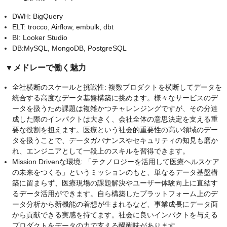
DWH: BigQuery
ELT: trocco, Airflow, embulk, dbt
BI: Looker Studio
DB:MySQL, MongoDB, PostgreSQL
▼メドレーで働く魅力
全社横断のスケールと挑戦性: 複数プロダクトを横断してデータを
統合する高度なデータ基盤構築に挑めます。様々なサービスのデ
ータを扱うため課題は複雑かつチャレンジングですが、その分達
成した際のインパクトは大きく、会社全体の意思決定を支える重
要な役割を担えます。医療という社会的重要性の高い領域のデー
タを扱うことで、データガバナンスやセキュリティの知見も磨か
れ、エンジニアとして一段上のスキルを習得できます。
Mission Drivenな環境: 「テクノロジーを活用して医療ヘルスケア
の未来をつくる」というミッションのもと、単なるデータ基盤構
築に留まらず、医療現場の課題解決やユーザー体験向上に直結す
るデータ活用ができます。自ら構築したプラットフォーム上のデ
ータ分析から新機能の着想が生まれるなど、事業成長にデータ面
から貢献できる実感を持てます。社会に良いインパクトを与える
プロダクトをデータの力で支える醍醐味があります。