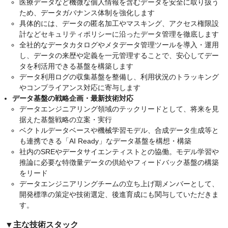
医療データなど機微な個人情報を含むデータを安全に取り扱う
ため、データガバナンス体制を強化します
具体的には、データの匿名加工やマスキング、アクセス権限設
計などセキュリティポリシーに沿ったデータ管理を徹底します
全社的なデータカタログやメタデータ管理ツールを導入・運用
し、データの来歴や定義を一元管理することで、安心してデー
タを利活用できる基盤を構築します
データ利用ログの収集基盤を整備し、利用状況のトラッキング
やコンプライアンス対応に寄与します
データ基盤の戦略企画・最新技術対応
データエンジニアリング領域のテックリードとして、将来を見
据えた基盤戦略の立案・実行
ベクトルデータベースや機械学習モデル、合成データ生成等と
も連携できる「AI Ready」なデータ基盤を構想・構築
社内のSREやデータサイエンティストとの協働。モデル学習や
推論に必要な特徴量データの供給やフィードバック基盤の構築
をリード
データエンジニアリングチームの立ち上げ期メンバーとして、
開発標準の策定や技術選定、後進育成にも関与していただきま
す。
▼主な技術スタック