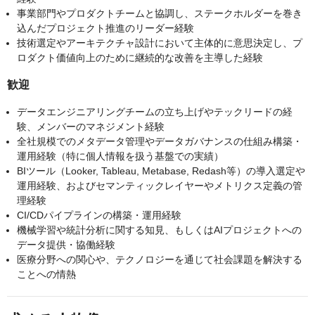
事業部門やプロダクトチームと協調し、ステークホルダーを巻き
込んだプロジェクト推進のリーダー経験
技術選定やアーキテクチャ設計において主体的に意思決定し、プ
ロダクト価値向上のために継続的な改善を主導した経験
歓迎
データエンジニアリングチームの立ち上げやテックリードの経
験、メンバーのマネジメント経験
全社規模でのメタデータ管理やデータガバナンスの仕組み構築・
運用経験（特に個人情報を扱う基盤での実績）
BIツール（Looker, Tableau, Metabase, Redash等）の導入選定や
運用経験、およびセマンティックレイヤーやメトリクス定義の管
理経験
CI/CDパイプラインの構築・運用経験
機械学習や統計分析に関する知見、もしくはAIプロジェクトへの
データ提供・協働経験
医療分野への関心や、テクノロジーを通じて社会課題を解決する
ことへの情熱