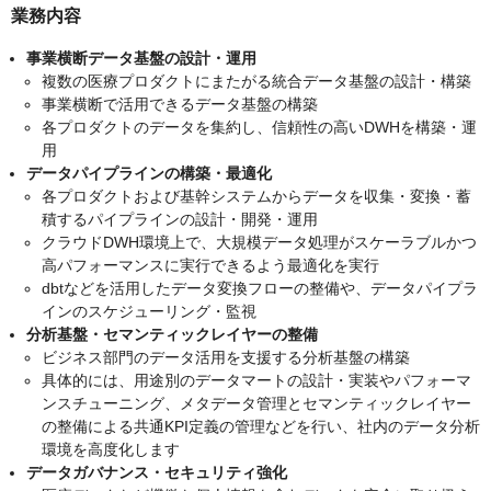
業務内容
事業横断データ基盤の設計・運用
複数の医療プロダクトにまたがる統合データ基盤の設計・構築
事業横断で活用できるデータ基盤の構築
各プロダクトのデータを集約し、信頼性の高いDWHを構築・運
用
データパイプラインの構築・最適化
各プロダクトおよび基幹システムからデータを収集・変換・蓄
積するパイプラインの設計・開発・運用
クラウドDWH環境上で、大規模データ処理がスケーラブルかつ
高パフォーマンスに実行できるよう最適化を実行
dbtなどを活用したデータ変換フローの整備や、データパイプラ
インのスケジューリング・監視
分析基盤・セマンティックレイヤーの整備
ビジネス部門のデータ活用を支援する分析基盤の構築
具体的には、用途別のデータマートの設計・実装やパフォーマ
ンスチューニング、メタデータ管理とセマンティックレイヤー
の整備による共通KPI定義の管理などを行い、社内のデータ分析
環境を高度化します
データガバナンス・セキュリティ強化