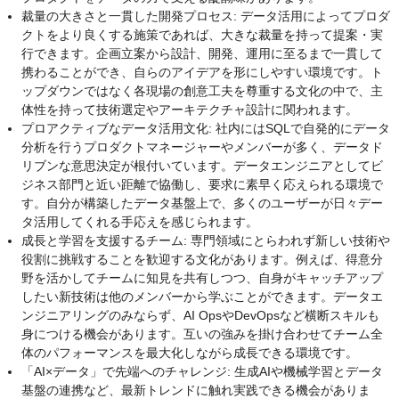
裁量の大きさと一貫した開発プロセス: データ活用によってプロダ
クトをより良くする施策であれば、大きな裁量を持って提案・実
行できます。企画立案から設計、開発、運用に至るまで一貫して
携わることができ、自らのアイデアを形にしやすい環境です。ト
ップダウンではなく各現場の創意工夫を尊重する文化の中で、主
体性を持って技術選定やアーキテクチャ設計に関われます。
プロアクティブなデータ活用文化: 社内にはSQLで自発的にデータ
分析を行うプロダクトマネージャーやメンバーが多く、データド
リブンな意思決定が根付いています。データエンジニアとしてビ
ジネス部門と近い距離で協働し、要求に素早く応えられる環境で
す。自分が構築したデータ基盤上で、多くのユーザーが日々デー
タ活用してくれる手応えを感じられます。
成長と学習を支援するチーム: 専門領域にとらわれず新しい技術や
役割に挑戦することを歓迎する文化があります。例えば、得意分
野を活かしてチームに知見を共有しつつ、自身がキャッチアップ
したい新技術は他のメンバーから学ぶことができます。データエ
ンジニアリングのみならず、AI OpsやDevOpsなど横断スキルも
身につける機会があります。互いの強みを掛け合わせてチーム全
体のパフォーマンスを最大化しながら成長できる環境です。
「AI×データ」で先端へのチャレンジ: 生成AIや機械学習とデータ
基盤の連携など、最新トレンドに触れ実践できる機会がありま