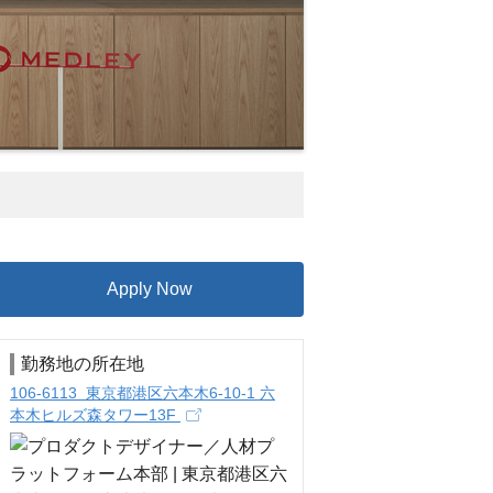
Apply Now
勤務地の所在地
106-6113 東京都港区六本木6-10-1 六
本木ヒルズ森タワー13F