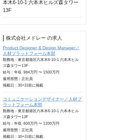
株式会社メドレー の求人
Product Designer & Design Manager／
人材プラットフォーム本部
勤務地：東京都港区六本木6-10-1 六本木ヒル
ズ森タワー13F
給与：
年収
984万円 〜 1500万円
雇用形態：正社員
掲載日：
30+日
前に掲載
コミュニケーションデザイナー／人材プ
ラットフォーム本部
勤務地：東京都港区六本木6-10-1 六本木ヒル
ズ森タワー13F
給与：
年収
600万円 〜 1200万円
雇用形態：正社員
掲載日：
30+日
前に掲載