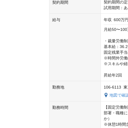
契約期間の定
契約期間
試用期間：あ
給与
年収
600万円
月給50〜100
・裁量労働制

基本給：36.2
固定残業手当：1
※時間外労働
※スキルや経
昇給年2回
勤務地
106-6113
地図で確
【固定労働制
勤務時間
部署・職種により決
か）

※休憩1時間含