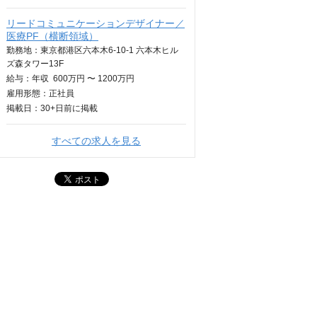
リードコミュニケーションデザイナー／
医療PF（横断領域）
勤務地：東京都港区六本木6-10-1 六本木ヒル
ズ森タワー13F
給与：
年収
600万円 〜 1200万円
雇用形態：正社員
掲載日：
30+日
前に掲載
すべての求人を見る