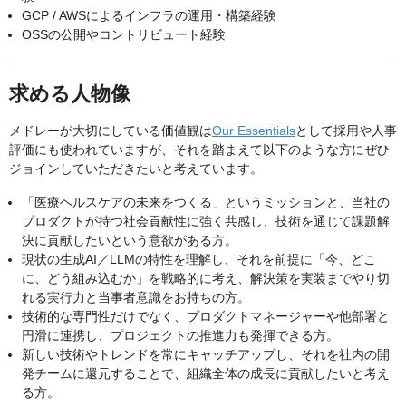
GCP / AWSによるインフラの運用・構築経験
OSSの公開やコントリビュート経験
求める人物像
メドレーが大切にしている価値観は
Our Essentials
として採用や人事
評価にも使われていますが、それを踏まえて以下のような方にぜひ
ジョインしていただきたいと考えています。
「医療ヘルスケアの未来をつくる」というミッションと、当社の
プロダクトが持つ社会貢献性に強く共感し、技術を通じて課題解
決に貢献したいという意欲がある方。
現状の生成AI／LLMの特性を理解し、それを前提に「今、どこ
に、どう組み込むか」を戦略的に考え、解決策を実装までやり切
れる実行力と当事者意識をお持ちの方。
技術的な専門性だけでなく、プロダクトマネージャーや他部署と
円滑に連携し、プロジェクトの推進力も発揮できる方。
新しい技術やトレンドを常にキャッチアップし、それを社内の開
発チームに還元することで、組織全体の成長に貢献したいと考え
る方。