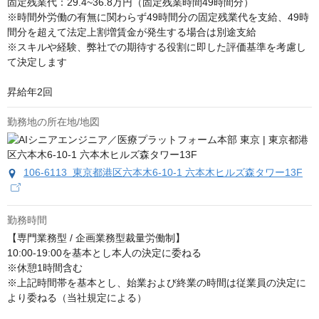
固定残業代：29.4~36.8万円（固定残業時間49時間分）

※時間外労働の有無に関わらず49時間分の固定残業代を支給、49時
間分を超えて法定上割増賃金が発生する場合は別途支給

※スキルや経験、弊社での期待する役割に即した評価基準を考慮し
て決定します

昇給年2回
勤務地の所在地/地図
106-6113 東京都港区六本木6-10-1 六本木ヒルズ森タワー13F
勤務時間
【専門業務型 / 企画業務型裁量労働制】

10:00-19:00を基本とし本人の決定に委ねる

※休憩1時間含む

※上記時間帯を基本とし、始業および終業の時間は従業員の決定に
より委ねる（当社規定による）
