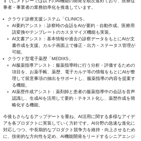
すでにメドレーでは以下のAI機能の開発を順次進めており、医療従
事者・事業者の業務効率化を推進しています。
クラウド診療支援システム「CLINICS」
AI要約アシスト：診察時の会話をAIが要約・自動作成。医療用
語変換やテンプレートのカスタマイズ機能も実装。
AI文書アシスト：基本情報や過去の診察データをもとにAIが文
書作成を支援。カルテ画面上で修正・出力・ステータス管理が
可能。
クラウド型電子薬歴「MEDIXS」
AI服薬指導アシスト：服薬指導時に行う分析・評価するための
項目を、お薬手帳、薬歴、電子カルテ等の情報をもとにAIが整
理して留意事項の抽出をサポートし、服薬指導の内容を提案す
る機能。
AI薬歴作成アシスト：薬剤師と患者の服薬指導中の会話を音声
認識し、生成AIを活用して要約・テキスト化し、薬歴作成を簡
略化する機能。
今後もさらなるアップデートを重ね、AI活用に関する多様なアイデ
アを各プロダクトに実装していく方針です。AI分野の急速な進化に
対応しつつ、中長期的なプロダクト競争力を維持・向上させるため
に、技術的な方向性を定め、AI機能開発をリードするシニアエンジ