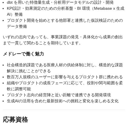
dbt を用いた特徴量生成・分析用データモデルの設計・開発
KPI設計・効果測定のための分析基盤・BI 環境（Metabase x 生成
AI）整備
プロダクト開発を始めとする他部署と連携した仮説検証のための
データ整備
いずれの志向であっても、事業課題の発見・具体化から成果の創出
まで一貫して関わることを期待しています。
メドレーで働く魅力
社会構造的課題である医療人材の供給体制に対し、構造的な課題
解決に挑むことができる
数百万人規模のユーザーに影響を与えるプロダクト群に携われる
組織やプロダクトの成長フェーズに応じて、役割や関与範囲を柔
軟に調整可能
プロダクト志向の経営陣と近い距離で連携できる開発環境
生成AIの活用を含めた最新技術への挑戦と変化を楽しめる文化
応募資格