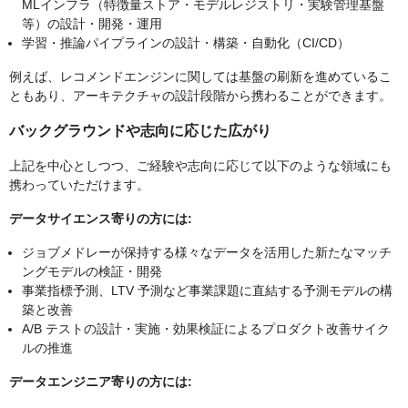
MLインフラ（特徴量ストア・モデルレジストリ・実験管理基盤
等）の設計・開発・運用
学習・推論パイプラインの設計・構築・自動化（CI/CD）
例えば、レコメンドエンジンに関しては基盤の刷新を進めているこ
ともあり、アーキテクチャの設計段階から携わることができます。
バックグラウンドや志向に応じた広がり
上記を中心としつつ、ご経験や志向に応じて以下のような領域にも
携わっていただけます。
データサイエンス寄りの方には:
ジョブメドレーが保持する様々なデータを活用した新たなマッチ
ングモデルの検証・開発
事業指標予測、LTV 予測など事業課題に直結する予測モデルの構
築と改善
A/B テストの設計・実施・効果検証によるプロダクト改善サイク
ルの推進
データエンジニア寄りの方には: