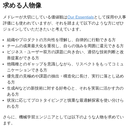
求める人物像
メドレーが大切にしている価値観は
Our Essentials
として採用や人事
評価にも使われていますが、それを踏まえて以下のような方にぜひ
ジョインしていただきたいと考えています。
組織やプロダクトの方向性を理解し、自律的に行動できる方
チームの成果最大化を重視し、自らの強みを周囲に還元できる方
ビジネス・ユーザー双方の課題に向き合い、適切な技術判断と改
善提案ができる方
他職種とのギャップを意識しながら、リスペクトをもってコミュ
ニケーションできる方
優先度の見極めや課題の抽出・構造化に長け、実行に落とし込め
る方
生成AIなどの新技術に対する好奇心と、それを実装に活かす力の
ある方
状況に応じてプロトタイピングと慎重な最適解探索を使い分けら
れる方
さらに、機械学習エンジニアとしては以下のような人物を求めてい
ます。