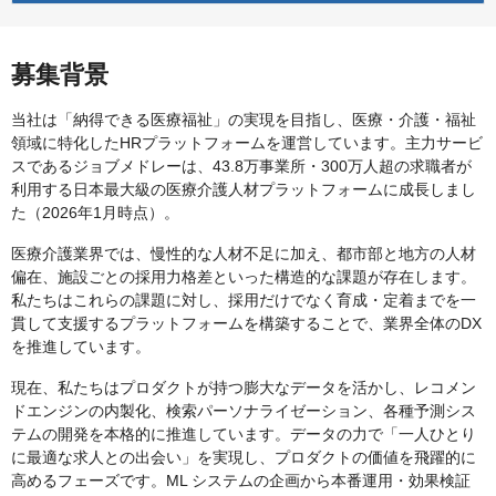
募集背景
当社は「納得できる医療福祉」の実現を目指し、医療・介護・福祉
領域に特化したHRプラットフォームを運営しています。主力サービ
スであるジョブメドレーは、43.8万事業所・300万人超の求職者が
利用する日本最大級の医療介護人材プラットフォームに成長しまし
た（2026年1月時点）。
医療介護業界では、慢性的な人材不足に加え、都市部と地方の人材
偏在、施設ごとの採用力格差といった構造的な課題が存在します。
私たちはこれらの課題に対し、採用だけでなく育成・定着までを一
貫して支援するプラットフォームを構築することで、業界全体のDX
を推進しています。
現在、私たちはプロダクトが持つ膨大なデータを活かし、レコメン
ドエンジンの内製化、検索パーソナライゼーション、各種予測シス
テムの開発を本格的に推進しています。データの力で「一人ひとり
に最適な求人との出会い」を実現し、プロダクトの価値を飛躍的に
高めるフェーズです。ML システムの企画から本番運用・効果検証