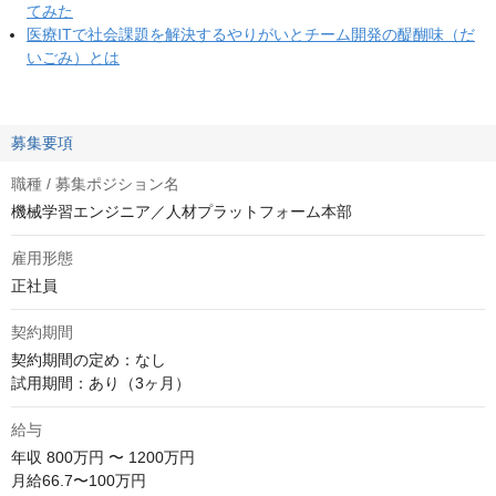
てみた
医療ITで社会課題を解決するやりがいとチーム開発の醍醐味（だ
いごみ）とは
募集要項
職種 / 募集ポジション名
機械学習エンジニア／人材プラットフォーム本部
雇用形態
正社員
契約期間
契約期間の定め：なし

試用期間：あり（3ヶ月）
給与
年収
800万円 〜 1200万円
月給66.7〜100万円
