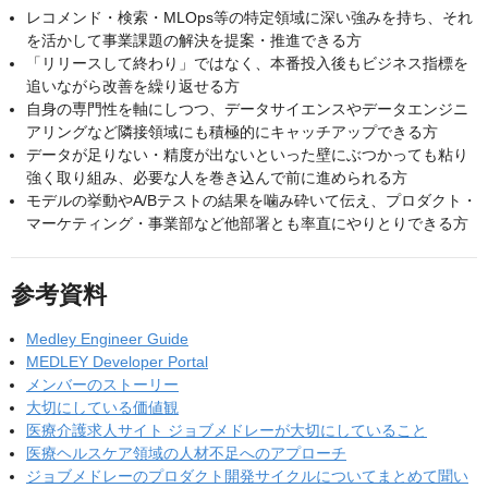
レコメンド・検索・MLOps等の特定領域に深い強みを持ち、それ
を活かして事業課題の解決を提案・推進できる方
「リリースして終わり」ではなく、本番投入後もビジネス指標を
追いながら改善を繰り返せる方
自身の専門性を軸にしつつ、データサイエンスやデータエンジニ
アリングなど隣接領域にも積極的にキャッチアップできる方
データが足りない・精度が出ないといった壁にぶつかっても粘り
強く取り組み、必要な人を巻き込んで前に進められる方
モデルの挙動やA/Bテストの結果を噛み砕いて伝え、プロダクト・
マーケティング・事業部など他部署とも率直にやりとりできる方
参考資料
Medley Engineer Guide
MEDLEY Developer Portal
メンバーのストーリー
大切にしている価値観
医療介護求人サイト ジョブメドレーが大切にしていること
医療ヘルスケア領域の人材不足へのアプローチ
ジョブメドレーのプロダクト開発サイクルについてまとめて聞い