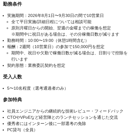
勤務条件
実施期間：2026年8月1日〜9月30日の間で10営業日
全て平日実施/詳細日程については相談可能
原則月曜日からの開始、翌週の金曜までの稼働を想定
※期間中に祝日がある場合は、その分稼働日数が減ります
勤務時間：10:00〜19:00（休憩1時間含む）
報酬：2週間（10営業日）の参加で150,000円を想定
期間中、祝日や欠勤で稼働日数が減る場合は、日割りで控除を
行います
契約形態：業務委託契約を想定
受入人数
5〜10名程度（選考通過者のみ）
参加特典
社員エンジニアからの継続的な技術レビュー・フィードバック
CTOやVPoEなど経営陣とのランチセッションを通じた交流
優秀者にはインターン後に一部選考の免除
PC貸与（全員）