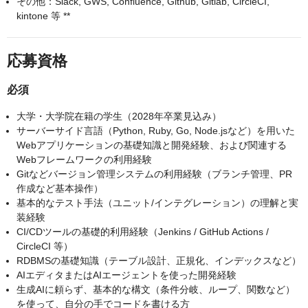
その他：Slack, GWS, Confluence, Github, Gitlab, CircleCI,
kintone 等 **
応募資格
必須
大学・大学院在籍の学生（2028年卒業見込み）
サーバーサイド言語（Python, Ruby, Go, Node.jsなど）を用いた
Webアプリケーションの基礎知識と開発経験、および関連する
Webフレームワークの利用経験
Gitなどバージョン管理システムの利用経験（ブランチ管理、PR
作成など基本操作）
基本的なテスト手法（ユニット/インテグレーション）の理解と実
装経験
CI/CDツールの基礎的利用経験（Jenkins / GitHub Actions /
CircleCI 等）
RDBMSの基礎知識（テーブル設計、正規化、インデックスなど）
AIエディタまたはAIエージェントを使った開発経験
生成AIに頼らず、基本的な構文（条件分岐、ループ、関数など）
を使って、自分の手でコードを書ける方