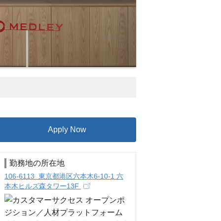
Apply Now
勤務地の所在地
106-6113 東京都港区六本木6-10-1 六
本木ヒルズ森タワー13F