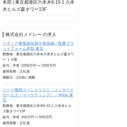
株式会社メドレー の求人
メディア事業統括責任者候補／医療プラ
ットフォーム本部 東京
勤務地：東京都港区六本木六本木ヒルズ森タワ
ー １３階
給与：
年収
1000万円 〜 1500万円
雇用形態：正社員
掲載日：
2日
前に掲載
リード獲得スペシャリスト（インサイド
セールス／マーケティング）／@link 東
京
勤務地：東京都港区六本木6-10-1 六本木ヒル
ズ森タワー13F
給与：
年収
450万円 〜 650万円
雇用形態：正社員