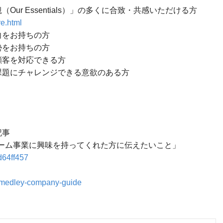
ur Essentials）」の多くに合致・共感いただける方
re.html
向をお持ちの方
勢をお持ちの方
顧客を対応できる方
課題にチャレンジできる意欲のある方
記事
ーム事業に興味を持ってくれた方に伝えたいこと」
d64ff457
y/medley-company-guide