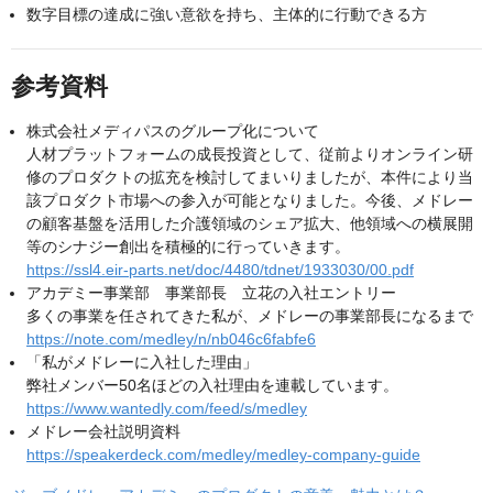
数字目標の達成に強い意欲を持ち、主体的に行動できる方
参考資料
株式会社メディパスのグループ化について
人材プラットフォームの成長投資として、従前よりオンライン研
修のプロダクトの拡充を検討してまいりましたが、本件により当
該プロダクト市場への参入が可能となりました。今後、メドレー
の顧客基盤を活用した介護領域のシェア拡大、他領域への横展開
等のシナジー創出を積極的に行っていきます。
https://ssl4.eir-parts.net/doc/4480/tdnet/1933030/00.pdf
アカデミー事業部 事業部長 立花の入社エントリー
多くの事業を任されてきた私が、メドレーの事業部長になるまで
https://note.com/medley/n/nb046c6fabfe6
「私がメドレーに入社した理由」
弊社メンバー50名ほどの入社理由を連載しています。
https://www.wantedly.com/feed/s/medley
メドレー会社説明資料
https://speakerdeck.com/medley/medley-company-guide