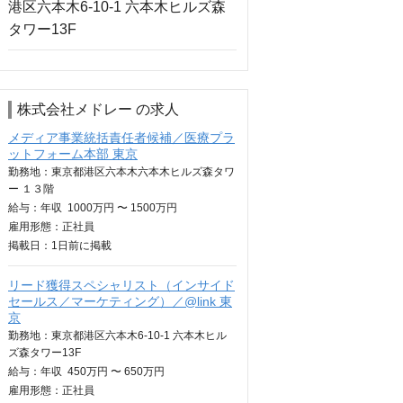
株式会社メドレー の求人
メディア事業統括責任者候補／医療プラ
ットフォーム本部 東京
勤務地：東京都港区六本木六本木ヒルズ森タワ
ー １３階
給与：
年収
1000万円 〜 1500万円
雇用形態：正社員
掲載日：
1日
前に掲載
リード獲得スペシャリスト（インサイド
セールス／マーケティング）／@link 東
京
勤務地：東京都港区六本木6-10-1 六本木ヒル
ズ森タワー13F
給与：
年収
450万円 〜 650万円
雇用形態：正社員