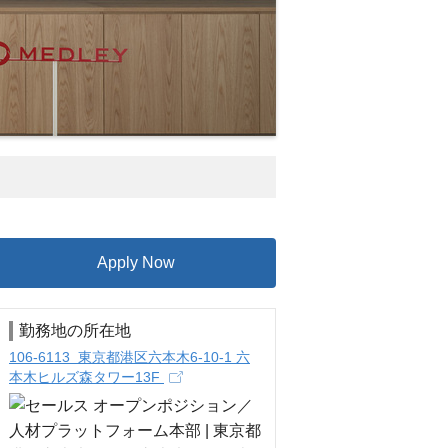
Apply Now
勤務地の所在地
106-6113 東京都港区六本木6-10-1 六
本木ヒルズ森タワー13F