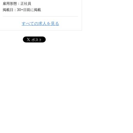
雇用形態：正社員
掲載日：
30+日
前に掲載
すべての求人を見る