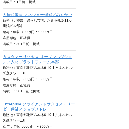
掲載日：
1日
前に掲載
入居相談員 マネジャー候補／みんかい
勤務地：神奈川県横浜市港北区新横浜2-11-5
川浅ビル6階
給与：
年収
700万円 〜 900万円
雇用形態：正社員
掲載日：
30+日
前に掲載
カスタマーサクセス オープンポジショ
ン／人材プラットフォーム本部
勤務地：東京都港区六本木6-10-1 六本木ヒル
ズ森タワー13F
給与：
年収
500万円 〜 800万円
雇用形態：正社員
掲載日：
30+日
前に掲載
Enterprise クライアントサクセス・リー
ダー候補／ジョブメドレー
勤務地：東京都港区六本木6-10-1 六本木ヒル
ズ森タワー13F
給与：
年収
500万円 〜 900万円