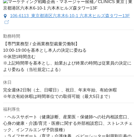
106-6113 東京都港区六本木6-10-1 六本木ヒルズ森タワー13F
勤務時間
【専門業務型 / 企画業務型裁量労働制】

10:00-19:00を基本とし本人の決定に委ねる

※休憩1時間含む

※上記時間帯を基本とし、始業および終業の時間は従業員の決定に
より委ねる（当社規定による）
休日
完全週休2日制（土、日曜日）、祝日、年末年始、有給休暇

※年次有給休暇は時間単位での取得可能（最大5日まで）
福利厚生
・ヘルスサポート（健康診断、産業医・保健師への社内相談窓口、
心身の健康・介護/育児・医療に関する外部相談窓口、ストレスチェ
ック、インフルエンザ予防接種）

・ライフサポート（育児・介護休養、ベビーシッター利用割引券の