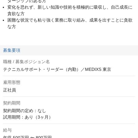
ダーシップのある方
変化を恐れず、新しい知識や技術を積極的に吸収し、自己成長に
貪欲な方
困難な状況でも粘り強く業務に取り組み、成果を出すことに貪欲
な方
募集要項
職種 / 募集ポジション名
テクニカルサポート・リーダー（内勤）／MEDIXS 東京
雇用形態
正社員
契約期間
契約期間の定め：なし

試用期間：あり（3ヶ月）
給与
年収
500万円 〜 800万円