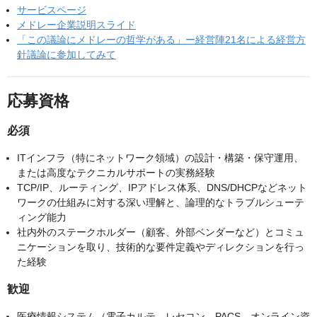
サービスページ
メドレー企業説明スライド
「この議論にメドレーの哲学がある」ー経営陣21名による経営方
針議論に参加してみて
応募資格
必須
ITインフラ（特にネットワーク領域）の設計・構築・保守運用、
または高度なテクニカルサポートの実務経験
TCP/IP、ルーティング、IPアドレス体系、DNS/DHCPなどネット
ワークの仕組みに対する深い理解と、論理的なトラブルシューテ
ィング能力
社内外のステークホルダー（顧客、外部ベンダーなど）とコミュ
ニケーションを取り、技術的な要件定義やディレクションを行っ
た経験
歓迎
医療情報システム（電子カルテ、レセコン、PACS、オンライン資