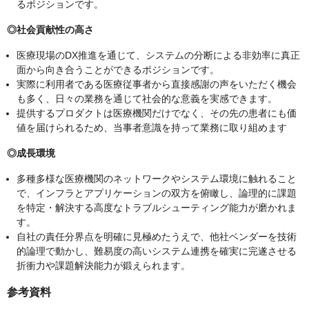
るポジションです。
◎社会貢献性の高さ
医療現場のDX推進を通じて、システムの分断による非効率に真正
面から向き合うことができるポジションです。
実際に利用者である医療従事者から直接感謝の声をいただく機会
も多く、日々の業務を通じて社会的な意義を実感できます。
提供するプロダクトは医療機関だけでなく、その先の患者にも価
値を届けられるため、当事者意識を持って業務に取り組めます
◎成長環境
多種多様な医療機関のネットワークやシステム環境に触れること
で、インフラとアプリケーションの双方を俯瞰し、論理的に課題
を特定・解決する高度なトラブルシューティング能力が磨かれま
す。
自社の責任分界点を明確に見極めたうえで、他社ベンダーを技術
的論理で動かし、難易度の高いシステム連携を確実に完遂させる
折衝力や課題解決能力が鍛えられます。
参考資料