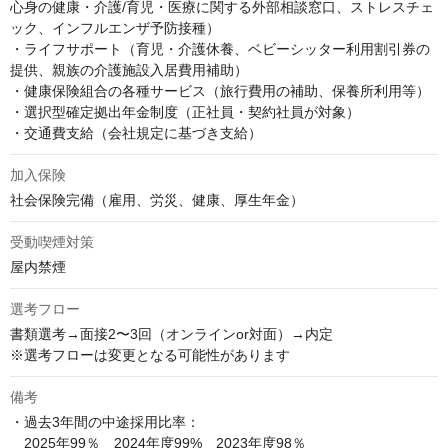
心身の健康・介護/育児・医療に関する外部相談窓口、ストレスチェ
ック、インフルエンザ予防接種）

・ライフサポート（育児・介護休養、ベビーシッター利用割引券の
提供、親族の介護施設入居費用補助）

・健康保険組合の各種サービス（旅行費用の補助、保養所利用等）

・選択型確定拠出年金制度（正社員・契約社員が対象）

・交通費支給（会社規定に基づき支給）
加入保険
社会保険完備（雇用、労災、健康、厚生年金）
受動喫煙対策
屋内禁煙
選考フロー
書類選考→面接2〜3回（オンラインor対面）→内定

※選考フローは変更となる可能性があります
備考
・過去3年間の中途採用比率：

　2025年99％　2024年度99%　2023年度98％
