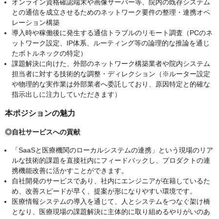
オンライン資格確認端末や画像サーバー等、院内の既存システム
との通信を成立させるためのネットワーク要件の整理・連携オペ
レーション構築
導入時や稼働後に発生する通信トラブルのリモート調査（PCのネ
ットワーク設定、IP体系、ルーティング等の論理的な推論を通じ
たボトルネックの特定）
課題解決に向けた、外部のネットワーク構築業者や院内システム
担当者に対する技術的な調整・ディレクション（※ルーター設定
や物理的な実作業は外部業者へ委託しており、原因特定と的確な
指示出しに注力していただきます）
本ポジションの魅力
◎自社サービスへの貢献
「SaaSと医療機関のローカルシステムの連携」という現場のリア
ルな技術的課題を直接社内にフィードバックし、プロダクトの連
携機能改善に活かすことができます。
自社開発のサービスであり、社内にエンジニアが在籍しているた
め、改善スピードが早く、提案が形になりやすい環境です。
医療情報システムの導入を通じて、人とシステムをつなぐ架け橋
となり、医療現場の課題解決に主体的に取り組めるやりがいのあ