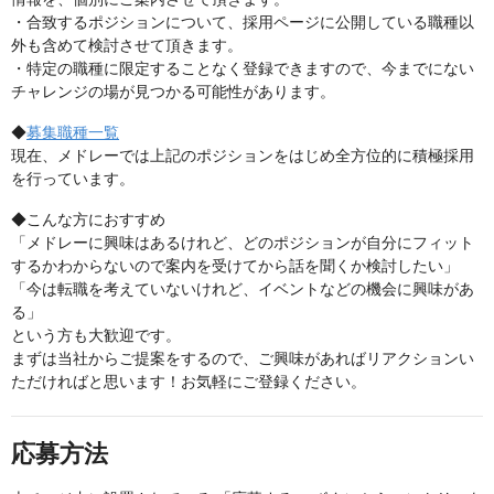
・合致するポジションについて、採用ページに公開している職種以
外も含めて検討させて頂きます。
・特定の職種に限定することなく登録できますので、今までにない
チャレンジの場が見つかる可能性があります。
◆
募集職種一覧
現在、メドレーでは上記のポジションをはじめ全方位的に積極採用
を行っています。
◆こんな方におすすめ
「メドレーに興味はあるけれど、どのポジションが自分にフィット
するかわからないので案内を受けてから話を聞くか検討したい」
「今は転職を考えていないけれど、イベントなどの機会に興味があ
る」
という方も大歓迎です。
まずは当社からご提案をするので、ご興味があればリアクションい
ただければと思います！お気軽にご登録ください。
応募方法