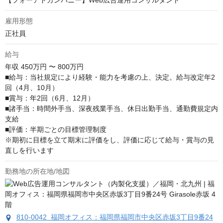
【フォーアドカンパニー】Web広告運用コンサルタント
雇用形態
正社員
給与
年収
450万円 〜 800万円
■給与：当社規定により経験・能力を考慮の上、決定。給与改定年2
回（4月、10月）

■賞与：年2回（6月、12月）

■諸手当：時間外手当、深夜残業手当、休日出勤手当、通勤費規定内
支給

■評価：半期ごとの目標管理制度

※期初に目標を立て期末に評価をし、評価に応じて給与・賞与の見
直しを行います
勤務地の所在地/地図
810-0042 福岡オフィス：福岡県福岡市中央区赤坂3丁目9番24