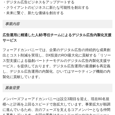
・デジタル広告ビジネスをアップデートする
・クライアントのビジネスに新たな可能性を創出する
・未来に繋ぐ、新たな価値を創出する
事業内容
広告運用に精通した人材/専任チームによるデジタル広告内製化⽀援
サービス
フォーアドカンパニーでは、企業のデジタル広告の持続的な成果創
出とコスト削減を実現し、DX投資のROI最大化に貢献する「リソー
ス型支援による協創パートナーモデルのデジタル広告内製化支援サ
ービス」を提供しております。デジタル広告運用の最適解を再定義
し、デジタル広告運用の内製化、ひいてはマーケティング機能の内
製化に貢献しています。
募集背景
メンバーズフォーアドカンパニーは設立3期目を迎え、現在80名規
模へと計画を上回るスピードで急拡大しています。事業拡大が順調
に進んでいるため、次のフェーズを支えるコアメンバーとなる仲間