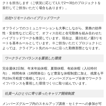
クトを担当します（ご状況に応じて1人で2〜3社のプロジェクトを
並行してご担当いただく場合もあります）。
出社×リモートのハイブリッドワーク
オフラインでのコミュニケーションも大事にしながら、業務の効率
性・安全性などに応じて、オフィス出社と在宅勤務を組み合わせた
ハイブリッドワークを推奨しています。現在は、週2出社／週3リモ
ートを基本ルールとしています。※ご担当いただくプロジェクトに
よっては、クライアント先のルールに沿った勤務形態となります。
ワークライフバランスを重視した環境
完全週休2日制、年末年始休暇、夏期休暇、有給休暇（入社時付
与）、時間有休（1時間単位）など豊富な休暇制度に加え、残業も平
均15h/月程度で推移しており、メンバーズグループ全体でワークラ
イフバランスを重視した環境づくりに取り組んでいます。
社員一人ひとりに寄り添ったキャリア開発制度
メンバーズグループ内のスキルアップ講座・セミナーへの参加が可