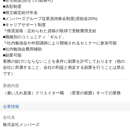
■在宅制度(自宅での勤務可)

■表彰制度

■積立確定給付年金

■メンバーズグループ従業員持株会制度(奨励金20%)

■キャリアサポート制度

┗推奨資格：定められた資格の取得で受験費用支給

■職種別のコミュニティ「ギルド」

┗社内勉強会や外部講師により開催されるセミナーに参加可能

■社内勉強会費用補助

■副業可能

業務の妨げにならないことを条件に副業を許可しております（他の
会社に所属すること、会社の利益と相反する副業を行うことは禁止
です）
業務内容
（雇い入れ直後）クリエイター職　（変更の範囲）すべての業務
企業情報
会社名
株式会社メンバーズ