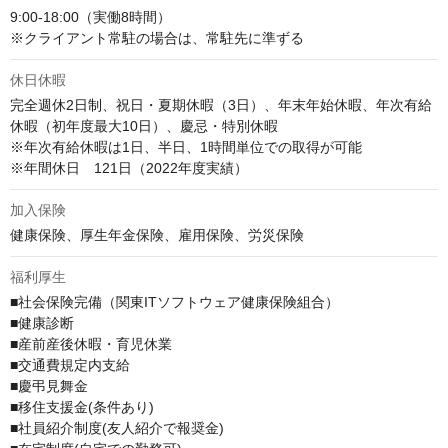
9:00-18:00（実働8時間）

※クライアント常駐の場合は、常駐先に準ずる
休日休暇
完全週休2日制、祝日・夏期休暇（3日）、年末年始休暇、年次有給
休暇（初年度最大10日）、慶忌・特別休暇

※年次有給休暇は1日、半日、1時間単位での取得が可能

※年間休日　121日（2022年度実績）
加入保険
健康保険、厚生年金保険、雇用保険、労災保険
福利厚生
■社会保険完備（関東ITソフトウェア健康保険組合）

■健康診断

■産前産後休暇・育児休業

■交通費規定内支給

■慶弔見舞金

■移住支援金(条件あり)

■社員紹介制度(友人紹介で報奨金)
