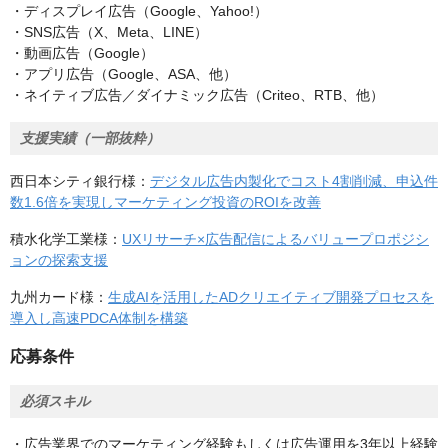
・ディスプレイ広告（Google、Yahoo!）
・SNS広告（X、Meta、LINE）
・動画広告（Google）
・アプリ広告（Google、ASA、他）
・ネイティブ広告／ダイナミック広告（Criteo、RTB、他）
支援実績（一部抜粋）
西日本シティ銀行様：
デジタル広告内製化でコスト4割削減、申込件
数1.6倍を実現しマーケティング投資のROIを改善
積水化学工業様：
UXリサーチ×広告配信によるバリュープロポジシ
ョンの探索支援
九州カード様：
生成AIを活用したADクリエイティブ開発プロセスを
導入し高速PDCA体制を構築
応募条件
必須スキル
・広告業界でのマーケティング経験もしくは広告運用を3年以上経験