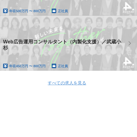
年収
500万円 〜 800万円
正社員
Web広告運用コンサルタント（内製化支援）／武蔵小
杉
年収
450万円 〜 800万円
正社員
すべての求人を見る